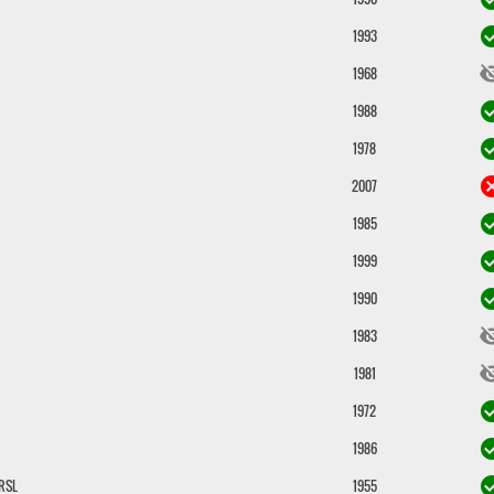
check_c
1993
visibili
1968
check_c
1988
check_c
1978
can
2007
check_c
1985
check_c
1999
check_c
1990
visibili
1983
visibili
1981
check_c
1972
check_c
1986
check_c
RSL
1955