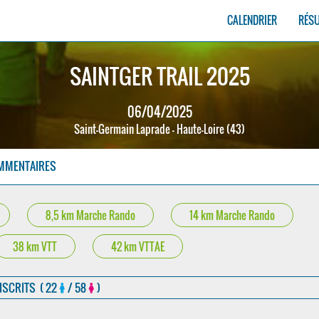
CALENDRIER
RÉS
SAINTGER TRAIL 2025
06/04/2025
Saint-Germain Laprade - Haute-Loire (43)
MMENTAIRES
8,5 km Marche Rando
14 km Marche Rando
38 km VTT
42 km VTTAE
NSCRITS ( 22
/ 58
)