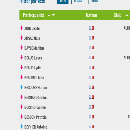
Filtrer par sexe
TOUS
HOMME
FEMME
arrow_drop_down
arro
Participants
Club
arrow_drop_up
Nation
arrow_drop_u
ALT
ARIK
Cecile
ARSAC
Nais
BAYLE
Marlène
ALT
BEAUD
Laura
BEAUD
Lydie
BEAUMEL
Julie
BECOUSE
Florian
BERNARD
Elodie
BERTHE
Pauline
A
BESSON
Patricia
BEYNIER
Antoine