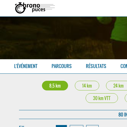
L'ÉVÉNEMENT
PARCOURS
RÉSULTATS
CO
8,5 km
14 km
24 km
30 km VTT
80 I