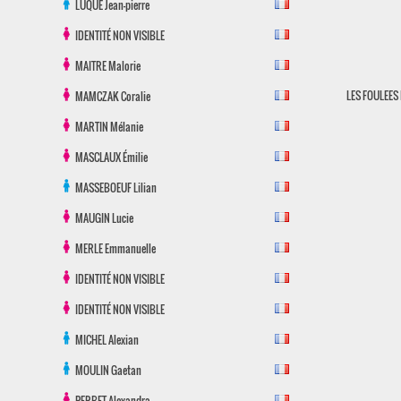
LUQUE
Jean-pierre
IDENTITÉ NON VISIBLE
MAITRE
Malorie
LES FOULEES
MAMCZAK
Coralie
MARTIN
Mélanie
MASCLAUX
Émilie
MASSEBOEUF
Lilian
MAUGIN
Lucie
MERLE
Emmanuelle
IDENTITÉ NON VISIBLE
IDENTITÉ NON VISIBLE
MICHEL
Alexian
MOULIN
Gaetan
PERBET
Alexandra