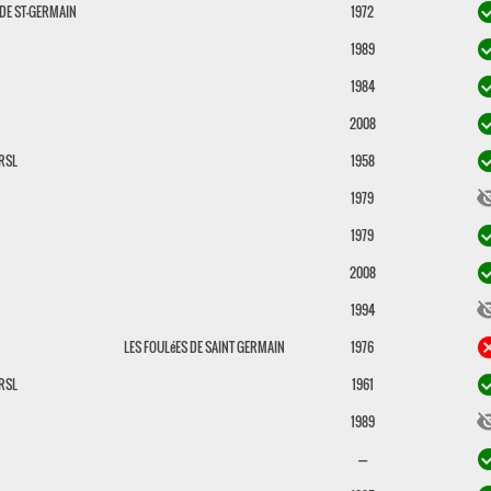
check_c
 DE ST-GERMAIN
1972
check_c
1989
check_c
1984
check_c
2008
check_c
RSL
1958
visibili
1979
check_c
1979
check_c
2008
visibili
1994
can
LES FOULéES DE SAINT GERMAIN
1976
check_c
RSL
1961
visibili
1989
check_c
----