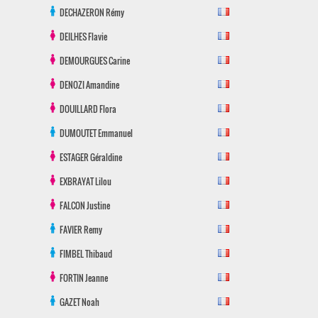
DECHAZERON
Rémy
DEILHES
Flavie
DEMOURGUES
Carine
DENOZI
Amandine
DOUILLARD
Flora
DUMOUTET
Emmanuel
ESTAGER
Géraldine
EXBRAYAT
Lilou
FALCON
Justine
FAVIER
Remy
FIMBEL
Thibaud
FORTIN
Jeanne
GAZET
Noah