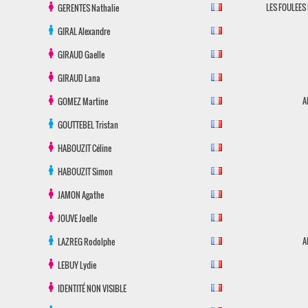
LES FOULEES
GERENTES
Nathalie
GIRAL
Alexandre
GIRAUD
Gaelle
GIRAUD
Lana
A
GOMEZ
Martine
GOUTTEBEL
Tristan
HABOUZIT
Céline
HABOUZIT
Simon
JAMON
Agathe
JOUVE
Joelle
A
LAZREG
Rodolphe
LEBUY
Lydie
IDENTITÉ NON VISIBLE