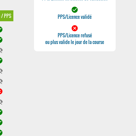
check_circle
e / PPS
PPS/Licence validé
cancel
ircle
PPS/Licence refusé
ircle
ou plus valide le jour de la course
ty_off
ircle
ty_off
ty_off
cel
ty_off
ircle
ircle
ircle