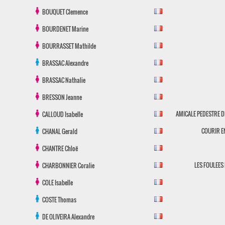
BOUQUET
Clemence
BOURDENET
Marine
BOURRASSET
Mathilde
BRASSAC
Alexandre
BRASSAC
Nathalie
BRESSON
Jeanne
AMICALE PEDESTRE 
CALLOUD
Isabelle
COURIR E
CHANAL
Gerald
CHANTRE
Chloë
LES FOULEES
CHARBONNIER
Coralie
COLE
Isabelle
COSTE
Thomas
DE OLIVEIRA
Alexandre