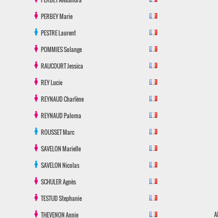
PERBEY
Marie
PESTRE
Laurent
POMMIES
Solange
RAUCOURT
Jessica
REY
Lucie
REYNAUD
Charlène
REYNAUD
Paloma
ROUSSET
Marc
SAVELON
Marielle
SAVELON
Nicolas
SCHULER
Agnès
TESTUD
Stephanie
A
THEVENON
Annie