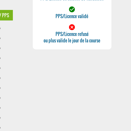
check_circle
 / PPS
PPS/Licence validé
cancel
ff
PPS/Licence refusé
ff
ou plus valide le jour de la course
ff
ff
ff
ff
ff
ff
ff
ff
ff