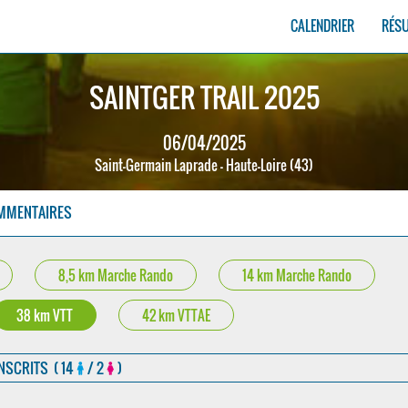
CALENDRIER
RÉS
SAINTGER TRAIL 2025
06/04/2025
Saint-Germain Laprade - Haute-Loire (43)
MMENTAIRES
8,5 km Marche Rando
14 km Marche Rando
38 km VTT
42 km VTTAE
INSCRITS ( 14
/ 2
)