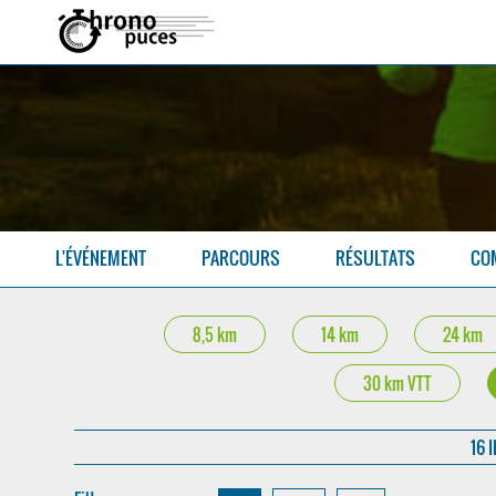
L'ÉVÉNEMENT
PARCOURS
RÉSULTATS
CO
8,5 km
14 km
24 km
30 km VTT
16 