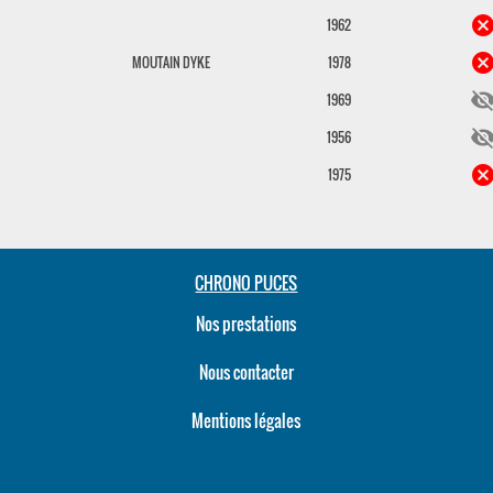
cance
1962
cance
MOUTAIN DYKE
1978
visibility_o
1969
visibility_o
1956
cance
1975
CHRONO PUCES
Nos prestations
Nous contacter
Mentions légales