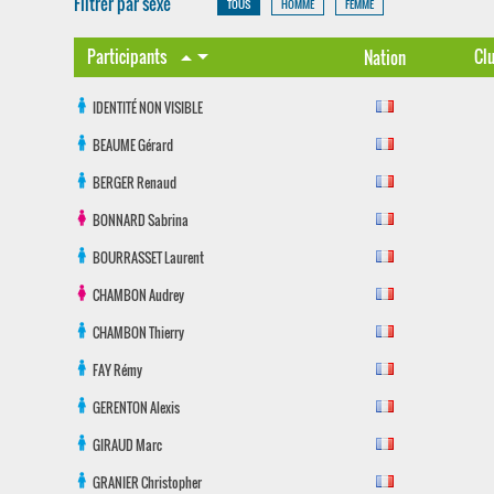
Filtrer par sexe
TOUS
HOMME
FEMME
arrow_drop_down
Participants
Cl
arrow_drop_up
Nation
IDENTITÉ NON VISIBLE
BEAUME
Gérard
BERGER
Renaud
BONNARD
Sabrina
BOURRASSET
Laurent
CHAMBON
Audrey
CHAMBON
Thierry
FAY
Rémy
GERENTON
Alexis
GIRAUD
Marc
GRANIER
Christopher