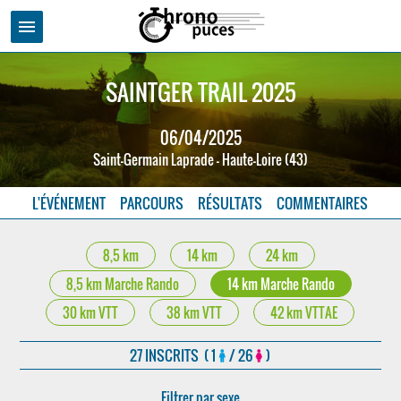
menu
SAINTGER TRAIL 2025
06/04/2025
Saint-Germain Laprade - Haute-Loire (43)
L'ÉVÉNEMENT
PARCOURS
RÉSULTATS
COMMENTAIRES
8,5 km
14 km
24 km
8,5 km Marche Rando
14 km Marche Rando
30 km VTT
38 km VTT
42 km VTTAE
27 INSCRITS ( 1
/ 26
)
Filtrer par sexe