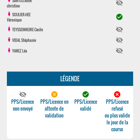
SANTOS
Anne
visibility_off
christine
SOULIER-HEE
check_circle
Véronique
visibility_off
TEYSSONNEIRE
Cecile
visibility_off
VIDAL
Stéphanie
visibility_off
YANEZ
Léa
LÉGENDE
visibility_off
pause_circle_filled
check_circle
cancel
PPS/Licence
PPS/Licence en
PPS/Licence
PPS/Licence
non envoyé
attente de
validé
refusé
validation
ou plus valide
le jour de la
course