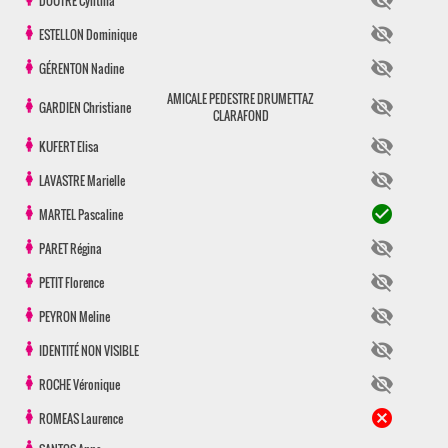
visibility_off
DOUTRE
Cynthia
visibility_off
ESTELLON
Dominique
visibility_off
GÉRENTON
Nadine
AMICALE PEDESTRE DRUMETTAZ
visibility_off
GARDIEN
Christiane
CLARAFOND
visibility_off
KUFERT
Elisa
visibility_off
LAVASTRE
Marielle
check_circle
MARTEL
Pascaline
visibility_off
PARET
Régina
visibility_off
PETIT
Florence
visibility_off
PEYRON
Meline
visibility_off
IDENTITÉ NON VISIBLE
visibility_off
ROCHE
Véronique
cancel
ROMEAS
Laurence