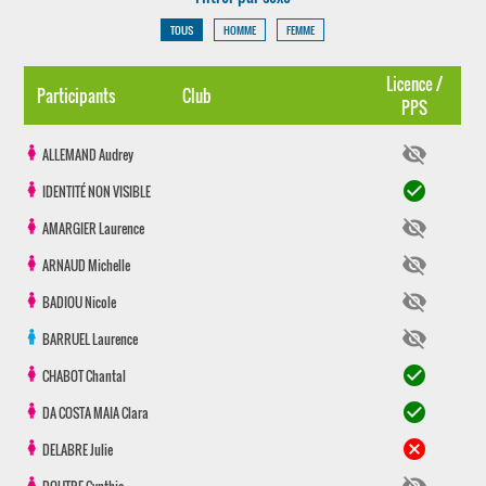
TOUS
HOMME
FEMME
Licence /
Participants
Club
PPS
visibility_off
ALLEMAND
Audrey
check_circle
IDENTITÉ NON VISIBLE
visibility_off
AMARGIER
Laurence
visibility_off
ARNAUD
Michelle
visibility_off
BADIOU
Nicole
visibility_off
BARRUEL
Laurence
check_circle
CHABOT
Chantal
check_circle
DA COSTA MAIA
Clara
cancel
DELABRE
Julie