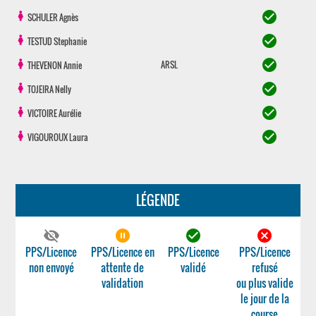
check_circle
SCHULER
Agnès
check_circle
TESTUD
Stephanie
check_circle
ARSL
THEVENON
Annie
check_circle
TOJEIRA
Nelly
check_circle
VICTOIRE
Aurélie
check_circle
VIGOUROUX
Laura
LÉGENDE
visibility_off
pause_circle_filled
check_circle
cancel
PPS/Licence
PPS/Licence en
PPS/Licence
PPS/Licence
non envoyé
attente de
validé
refusé
validation
ou plus valide
le jour de la
course