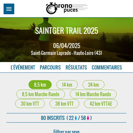
menu
SAINTGER TRAIL 2025
06/04/2025
Saint-Germain Laprade - Haute-Loire (43)
L'ÉVÉNEMENT
PARCOURS
RÉSULTATS
COMMENTAIRES
8,5 km
14 km
24 km
8,5 km Marche Rando
14 km Marche Rando
30 km VTT
38 km VTT
42 km VTTAE
80 INSCRITS ( 22
/ 58
)
Filtrer par sexe