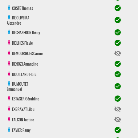
check_circle
COSTE
Thomas
DE OLIVEIRA
check_circle
Alexandre
check_circle
DECHAZERON
Rémy
check_circle
DEILHES
Flavie
visibility_off
DEMOURGUES
Carine
check_circle
DENOZI
Amandine
check_circle
DOUILLARD
Flora
DUMOUTET
check_circle
Emmanuel
check_circle
ESTAGER
Géraldine
visibility_off
EXBRAYAT
Lilou
visibility_off
FALCON
Justine
check_circle
FAVIER
Remy