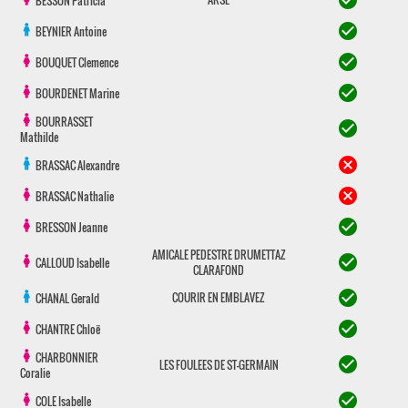
check_circle
BESSON
Patricia
check_circle
BEYNIER
Antoine
check_circle
BOUQUET
Clemence
check_circle
BOURDENET
Marine
BOURRASSET
check_circle
Mathilde
cancel
BRASSAC
Alexandre
cancel
BRASSAC
Nathalie
check_circle
BRESSON
Jeanne
AMICALE PEDESTRE DRUMETTAZ
check_circle
CALLOUD
Isabelle
CLARAFOND
check_circle
COURIR EN EMBLAVEZ
CHANAL
Gerald
check_circle
CHANTRE
Chloë
CHARBONNIER
check_circle
LES FOULEES DE ST-GERMAIN
Coralie
check_circle
COLE
Isabelle