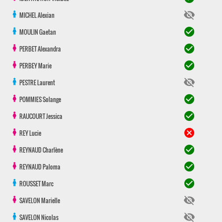
visibility_off
MICHEL
Alexian
check_circle
MOULIN
Gaetan
check_circle
PERBET
Alexandra
check_circle
PERBEY
Marie
visibility_off
PESTRE
Laurent
check_circle
POMMIES
Solange
check_circle
RAUCOURT
Jessica
cancel
REY
Lucie
check_circle
REYNAUD
Charlène
check_circle
REYNAUD
Paloma
check_circle
ROUSSET
Marc
visibility_off
SAVELON
Marielle
visibility_off
SAVELON
Nicolas