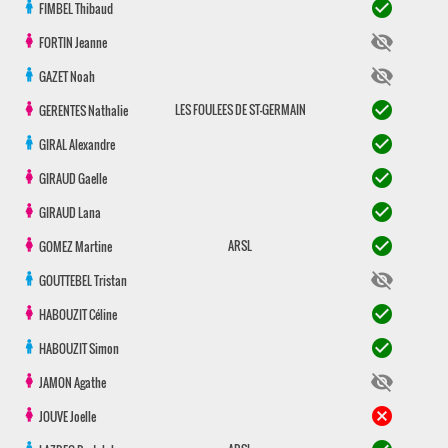
check_circle
FIMBEL
Thibaud
visibility_off
FORTIN
Jeanne
visibility_off
GAZET
Noah
check_circle
LES FOULEES DE ST-GERMAIN
GERENTES
Nathalie
check_circle
GIRAL
Alexandre
check_circle
GIRAUD
Gaelle
check_circle
GIRAUD
Lana
check_circle
ARSL
GOMEZ
Martine
visibility_off
GOUTTEBEL
Tristan
check_circle
HABOUZIT
Céline
check_circle
HABOUZIT
Simon
visibility_off
JAMON
Agathe
cancel
JOUVE
Joelle