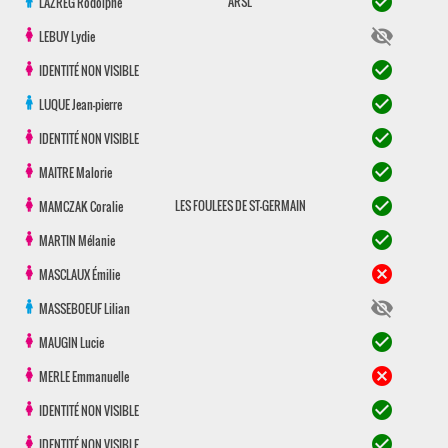
check_circle
ARSL
LAZREG
Rodolphe
visibility_off
LEBUY
Lydie
check_circle
IDENTITÉ NON VISIBLE
check_circle
LUQUE
Jean-pierre
check_circle
IDENTITÉ NON VISIBLE
check_circle
MAITRE
Malorie
check_circle
LES FOULEES DE ST-GERMAIN
MAMCZAK
Coralie
check_circle
MARTIN
Mélanie
cancel
MASCLAUX
Émilie
visibility_off
MASSEBOEUF
Lilian
check_circle
MAUGIN
Lucie
cancel
MERLE
Emmanuelle
check_circle
IDENTITÉ NON VISIBLE
check_circle
IDENTITÉ NON VISIBLE