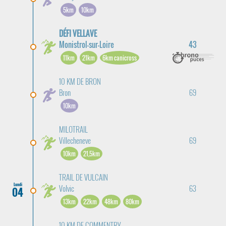
5km
10km
DÉFI VELLAVE
Monistrol-sur-Loire
43
11km
21km
6km canicross
10 KM DE BRON
Bron
69
10km
MILOTRAIL
Villecheneve
69
10km
21,5km
TRAIL DE VULCAIN
Lundi
Volvic
63
04
13km
22km
48km
80km
10 KM DE COMMENTRY