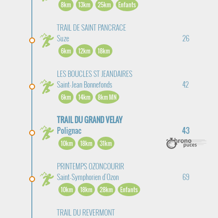
8km
13km
25km
Enfants
TRAIL DE SAINT PANCRACE
Suze
26
6km
12km
18km
LES BOUCLES ST JEANDAIRES
Saint-Jean Bonnefonds
42
6km
14km
8km MN
TRAIL DU GRAND VELAY
Polignac
43
10km
18km
31km
PRINTEMPS OZONCOURIR
Saint-Symphorien d'Ozon
69
10km
18km
28km
Enfants
TRAIL DU REVERMONT