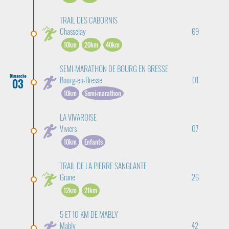
TRAIL DES CABORNIS
Chasselay
69
10km
20km
40km
SEMI-MARATHON DE BOURG EN BRESSE
Dimanche
Bourg-en-Bresse
01
03
10km
Semi-marathon
LA VIVAROISE
Viviers
07
10km
Enfants
TRAIL DE LA PIERRE SANGLANTE
Grane
26
12km
21km
5 ET 10 KM DE MABLY
Mably
42