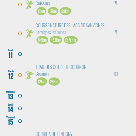
Cuiseaux
71
11km
17km
29km
COURSE NATURE DES LACS DE SANVIGNES
Sanvignes les mines
71
8,6km
15,1km
Enfants
Lundi
11
TRAIL DES COTES DE COURNON
Mardi
Cournon
63
12
12km
24km
Mercredi
13
Jeudi
14
Vendredi
15
CORRIDA DE LENTIGNY