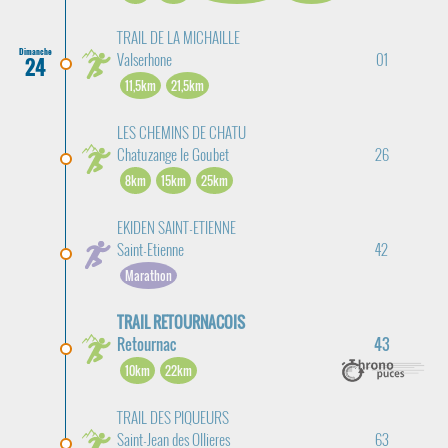
TRAIL DE LA MICHAILLE
Dimanche
Valserhone
01
24
11,5km
21,5km
LES CHEMINS DE CHATU
Chatuzange le Goubet
26
8km
15km
25km
EKIDEN SAINT-ETIENNE
Saint-Etienne
42
Marathon
TRAIL RETOURNACOIS
Retournac
43
10km
22km
TRAIL DES PIQUEURS
Saint-Jean des Ollieres
63