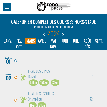
menu
CALENDRIER COMPLET DES COURSES HORS-STADE
01 - 03 - 07 - 15 - 26 - 42 - 43 - 48 - 63 - 69 - 71
<
2024
>
JANV.
FÉV.
MARS
AVRIL
MAI
JUIN
JUIL.
AOÛT
SEPT.
OCT.
NOV.
DÉC.
Vendredi
01
TRAIL DES 3 PICS
Samedi
Burzet
07
02
6,3km
15,8km
33km
TRAIL DES ECOLIERS
Champdieu
42
11km
21km