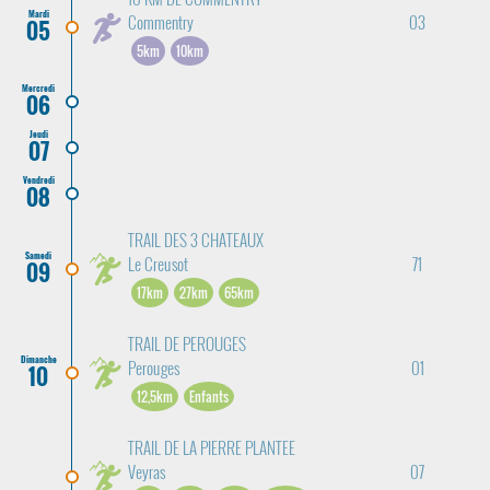
Mardi
Commentry
03
05
5km
10km
Mercredi
06
Jeudi
07
Vendredi
08
TRAIL DES 3 CHATEAUX
Samedi
Le Creusot
71
09
17km
27km
65km
TRAIL DE PEROUGES
Dimanche
Perouges
01
10
12,5km
Enfants
TRAIL DE LA PIERRE PLANTEE
Veyras
07