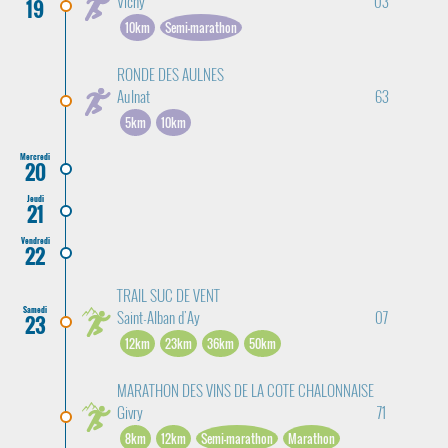
Vichy
03
19
10km
Semi-marathon
RONDE DES AULNES
Aulnat
63
5km
10km
Mercredi
20
Jeudi
21
Vendredi
22
TRAIL SUC DE VENT
Samedi
Saint-Alban d'Ay
07
23
12km
23km
36km
50km
MARATHON DES VINS DE LA COTE CHALONNAISE
Givry
71
8km
12km
Semi-marathon
Marathon