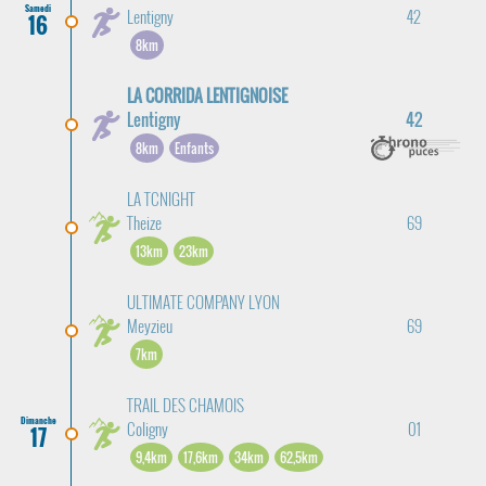
Samedi
Lentigny
42
16
8km
LA CORRIDA LENTIGNOISE
Lentigny
42
8km
Enfants
LA TCNIGHT
Theize
69
13km
23km
ULTIMATE COMPANY LYON
Meyzieu
69
7km
TRAIL DES CHAMOIS
Dimanche
Coligny
01
17
9,4km
17,6km
34km
62,5km