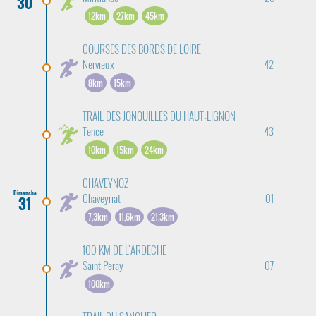
30
12km
27km
45km
COURSES DES BORDS DE LOIRE
Nervieux
42
8km
15km
TRAIL DES JONQUILLES DU HAUT-LIGNON
Tence
43
10km
15km
24km
CHAVEYNOZ
Dimanche
Chaveyriat
01
31
7,3km
11,6km
21,3km
100 KM DE L'ARDECHE
Saint Peray
07
100km