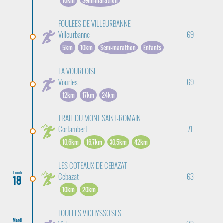
10km
Semi-marathon
FOULEES DE VILLEURBANNE
Villeurbanne
69
5km
10km
Semi-marathon
Enfants
LA VOURLOISE
Vourles
69
12km
17km
24km
TRAIL DU MONT SAINT-ROMAIN
Cortambert
71
10,6km
16,7km
30,5km
42km
LES COTEAUX DE CEBAZAT
Lundi
Cebazat
63
18
10km
20km
FOULEES VICHYSSOISES
Mardi