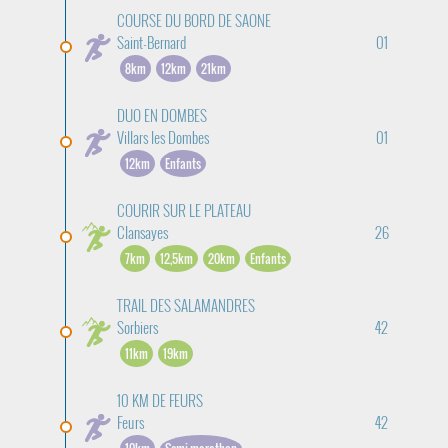
COURSE DU BORD DE SAONE
Saint-Bernard
01
8km
12km
21km
DUO EN DOMBES
Villars les Dombes
01
12km
Enfants
COURIR SUR LE PLATEAU
Clansayes
26
7km
12,5km
20km
Enfants
TRAIL DES SALAMANDRES
Sorbiers
42
11km
19km
10 KM DE FEURS
Feurs
42