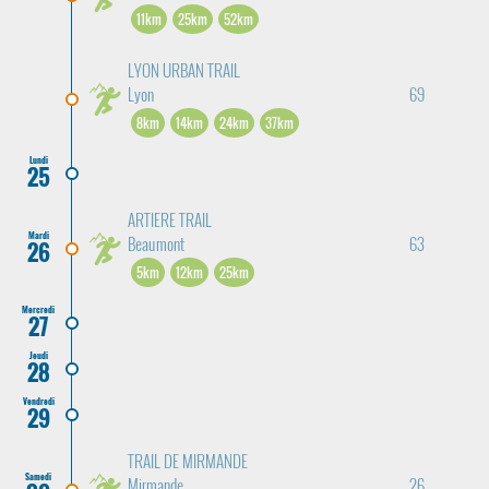
11km
25km
52km
LYON URBAN TRAIL
Lyon
69
8km
14km
24km
37km
Lundi
25
ARTIERE TRAIL
Mardi
Beaumont
63
26
5km
12km
25km
Mercredi
27
Jeudi
28
Vendredi
29
TRAIL DE MIRMANDE
Samedi
Mirmande
26