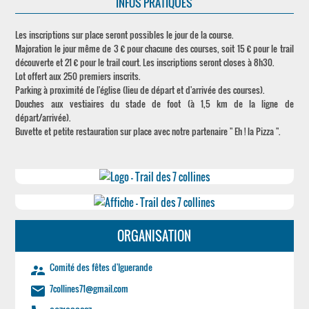
INFOS PRATIQUES
Les inscriptions sur place seront possibles le jour de la course.
Majoration le jour même de 3 € pour chacune des courses, soit 15 € pour le trail
découverte et 21 € pour le trail court. Les inscriptions seront closes à 8h30.
Lot offert aux 250 premiers inscrits.
Parking à proximité de l'église (lieu de départ et d'arrivée des courses).
Douches aux vestiaires du stade de foot (à 1,5 km de la ligne de
départ/arrivée).
Buvette et petite restauration sur place avec notre partenaire " Eh ! la Pizza ".
ORGANISATION
Comité des fêtes d'Iguerande
supervisor_account
7collines71@gmail.com
email