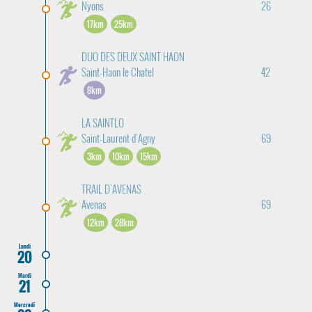
Nyons
26
17km
25km
DUO DES DEUX SAINT HAON
Saint-Haon le Chatel
42
8km
LA SAINTLO
Saint-Laurent d'Agny
69
3km
10km
15km
TRAIL D'AVENAS
Avenas
69
12km
28km
Lundi
20
Mardi
21
Mercredi