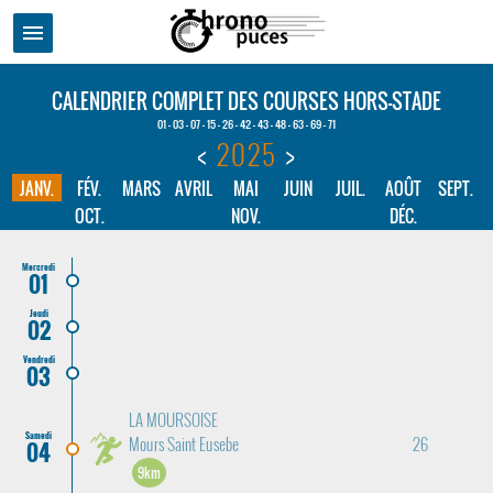
menu
CALENDRIER COMPLET DES COURSES HORS-STADE
01 - 03 - 07 - 15 - 26 - 42 - 43 - 48 - 63 - 69 - 71
<
2025
>
JANV.
FÉV.
MARS
AVRIL
MAI
JUIN
JUIL.
AOÛT
SEPT.
OCT.
NOV.
DÉC.
Mercredi
01
Jeudi
02
Vendredi
03
LA MOURSOISE
Samedi
Mours Saint Eusebe
26
04
9km