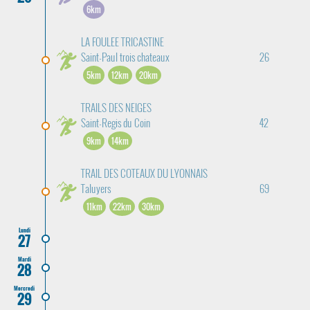
6km
LA FOULEE TRICASTINE
Saint-Paul trois chateaux
26
5km
12km
20km
TRAILS DES NEIGES
Saint-Regis du Coin
42
9km
14km
TRAIL DES COTEAUX DU LYONNAIS
Taluyers
69
11km
22km
30km
Lundi
27
Mardi
28
Mercredi
29