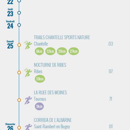
22
Jeudi
23
Vendredi
24
TRAILS CHANTELLE SPORTS NATURE
Samedi
Chantelle
03
25
8km
12km
21km
27km
NOCTURNE DE RIBES
Ribes
07
10km
LA RUEE DES MOINES
Tournus
71
9km
CORRIDA DE L'ALBARINE
Dimanche
Saint-Rambert en Bugey
01
26