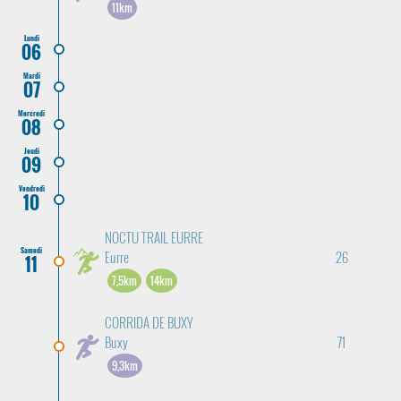
11km
Lundi
06
Mardi
07
Mercredi
08
Jeudi
09
Vendredi
10
NOCTU TRAIL EURRE
Samedi
Eurre
26
11
7,5km
14km
CORRIDA DE BUXY
Buxy
71
9,3km