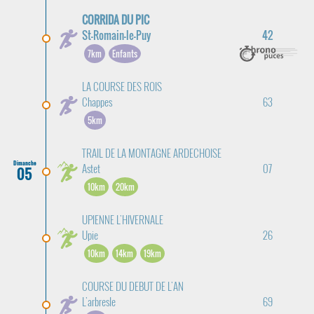
CORRIDA DU PIC
St-Romain-le-Puy
42
7km
Enfants
LA COURSE DES ROIS
Chappes
63
5km
TRAIL DE LA MONTAGNE ARDECHOISE
Dimanche
Astet
07
05
10km
20km
UPIENNE L'HIVERNALE
Upie
26
10km
14km
19km
COURSE DU DEBUT DE L'AN
L'arbresle
69