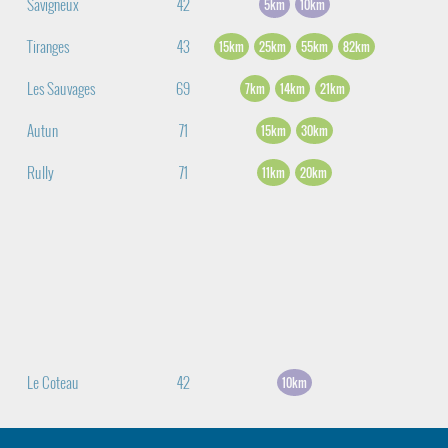
Savigneux
42
5km
10km
Tiranges
43
15km
25km
55km
82km
Les Sauvages
69
7km
14km
21km
Autun
71
15km
30km
Rully
71
11km
20km
Le Coteau
42
10km