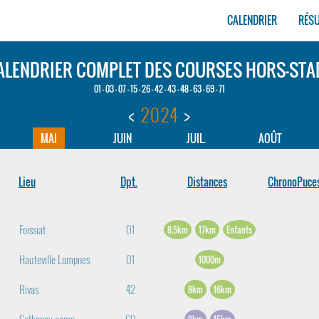
CALENDRIER
RÉS
ALENDRIER COMPLET DES COURSES HORS-STA
01 - 03 - 07 - 15 - 26 - 42 - 43 - 48 - 63 - 69 - 71
<
2024
>
MAI
JUIN
JUIL.
AOÛT
Lieu
Dpt.
Distances
ChronoPuce
Foissiat
01
8,5km
17km
Enfants
Hauteville Lompnes
01
1000m
Rivas
42
8km
16km