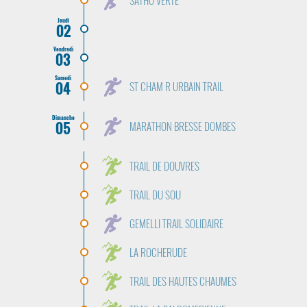
SATHO VERTE
Jeudi
02
Vendredi
03
Samedi
04
ST CHAM R URBAIN TRAIL
Dimanche
05
MARATHON BRESSE DOMBES
TRAIL DE DOUVRES
TRAIL DU SOU
GEMELLI TRAIL SOLIDAIRE
LA ROCHERUDE
TRAIL DES HAUTES CHAUMES