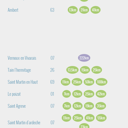
Ambert
63
13km
21km
41km
Vernoux en Vivarais
07
222km
Tain l'hermitage
26
13,5km
15km
25km
Saint Martin en Haut
69
11km
25km
50km
100km
Le poizat
01
7km
12km
25km
42km
Saint Agreve
07
7km
12km
19km
35km
11km
25km
41km
55km
Saint Martin d'ardeche
07
73km