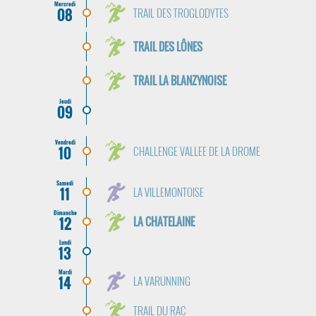
Mercredi
08
TRAIL DES TROGLODYTES
TRAIL DES LÔNES
TRAIL LA BLANZYNOISE
Jeudi
09
Vendredi
10
CHALLENGE VALLEE DE LA DROME
Samedi
11
LA VILLEMONTOISE
Dimanche
12
LA CHATELAINE
Lundi
13
Mardi
14
LA VARUNNING
TRAIL DU RAC