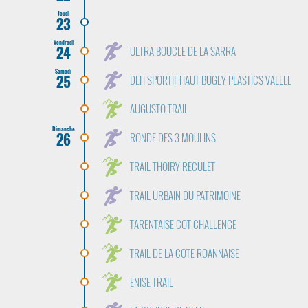
Jeudi
23
Vendredi
24
ULTRA BOUCLE DE LA SARRA
Samedi
25
DEFI SPORTIF HAUT BUGEY PLASTICS VALLEE
AUGUSTO TRAIL
Dimanche
26
RONDE DES 3 MOULINS
TRAIL THOIRY RECULET
TRAIL URBAIN DU PATRIMOINE
TARENTAISE COT CHALLENGE
TRAIL DE LA COTE ROANNAISE
ENISE TRAIL