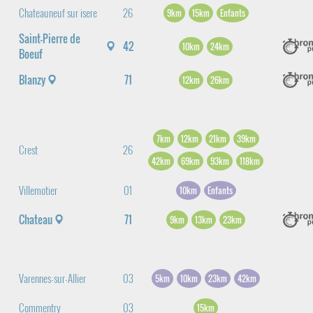
Chateauneuf sur isere
26
9km
15km
Enfants
Saint-Pierre de
42
10km
24km
Boeuf
Blanzy
71
12km
26km
7km
12km
21km
39km
Crest
26
42km
69km
93km
118km
Villemotier
01
10km
Enfants
Chateau
71
9km
13km
23km
Varennes-sur-Allier
03
5km
10km
23km
42km
Commentry
03
15km