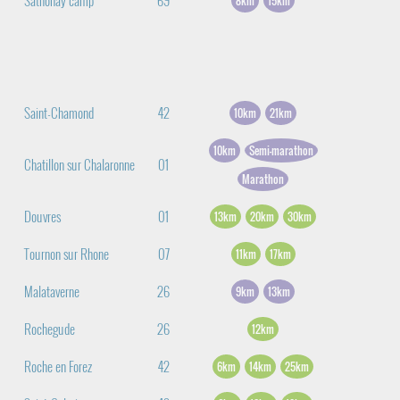
Sathonay camp
69
8km
15km
Saint-Chamond
42
10km
21km
10km
Semi-marathon
Chatillon sur Chalaronne
01
Marathon
Douvres
01
13km
20km
30km
Tournon sur Rhone
07
11km
17km
Malataverne
26
9km
13km
Rochegude
26
12km
Roche en Forez
42
6km
14km
25km