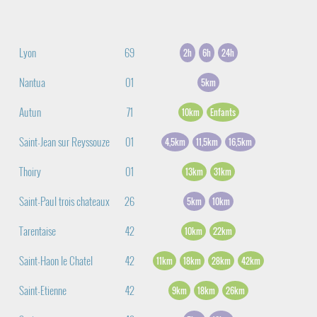
Lyon
69
2h
6h
24h
Nantua
01
5km
Autun
71
10km
Enfants
Saint-Jean sur Reyssouze
01
4,5km
11,5km
16,5km
Thoiry
01
13km
31km
Saint-Paul trois chateaux
26
5km
10km
Tarentaise
42
10km
22km
Saint-Haon le Chatel
42
11km
18km
28km
42km
Saint-Etienne
42
9km
18km
26km