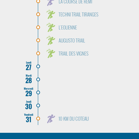
LA COURSE DE REMI
TECHNI TRAIL TIRANGES
L'EOLIENNE
AUGUSTO TRAIL
TRAIL DES VIGNES
Lundi
27
Mardi
28
Mercredi
29
Jeudi
30
Vendredi
31
10 KM DU COTEAU