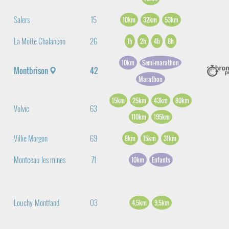
Salers
15
10km
32km
53km
La Motte Chalancon
26
1h
2h
4h
8h
10km
Semi-marathon
Montbrison
42
Marathon
15km
25km
43km
80km
Volvic
63
110km
195km
Villie Morgon
69
8km
15km
31km
Montceau les mines
71
10km
Enfants
Louchy-Montfand
03
4,5km
9,5km