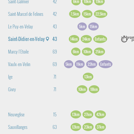
Saint-Galmier
42
6km
10km
19km
Saint-Marcel de Felines
42
7,5km
15km
22,5km
Le Puy-en-Velay
43
5km
15km
Saint-Didier-en-Velay
43
14km
24km
Enfants
Marcy l'Etoile
69
6km
10km
25km
Vaulx-en-Velin
69
5km
11km
22km
Enfants
Ige
71
13km
Givry
71
10km
18km
Neuveglise
15
13km
27km
42km
Sauxillanges
63
12km
23km
37km