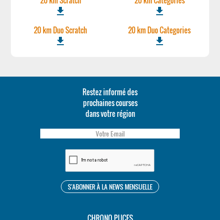
20 km Scratch
20 km Categories
file_download
file_download
20 km Duo Scratch
20 km Duo Categories
file_download
file_download
Restez informé des
prochaines courses
dans votre région
CHRONO PUCES