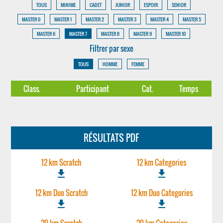
TOUS
MINIME
CADET
JUNIOR
ESPOIR
SENIOR
MASTER 0
MASTER 1
MASTER 2
MASTER 3
MASTER 4
MASTER 5
MASTER 6
MASTER 7
MASTER 8
MASTER 9
MASTER 10
Filtrer par sexe
TOUS
HOMME
FEMME
Class.
Participant
Cat.
Temps
RÉSULTATS PDF
12 km Scratch
12 km Categories
file_download
file_download
12 km Duo Scratch
12 km Duo Categories
file_download
file_download