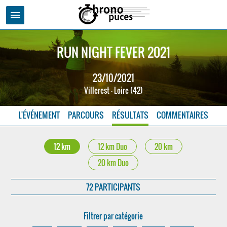
menu
RUN NIGHT FEVER 2021
23/10/2021
Villerest - Loire (42)
L'ÉVÉNEMENT
PARCOURS
RÉSULTATS
COMMENTAIRES
12 km
12 km Duo
20 km
20 km Duo
72 PARTICIPANTS
Filtrer par catégorie