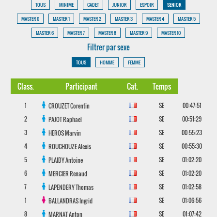
TOUS
MINIME
CADET
JUNIOR
ESPOIR
SENIOR
MASTER 0
MASTER 1
MASTER 2
MASTER 3
MASTER 4
MASTER 5
MASTER 6
MASTER 7
MASTER 8
MASTER 9
MASTER 10
Filtrer par sexe
TOUS
HOMME
FEMME
Class.
Participant
Cat.
Temps
1
SE
00:47:51
CROUZET
Corentin
2
SE
00:51:29
PAJOT
Raphael
3
SE
00:55:23
HEROS
Marvin
4
SE
00:55:30
ROUCHOUZE
Alexis
5
SE
01:02:20
PLAIDY
Antoine
6
SE
01:02:20
MERCIER
Renaud
7
SE
01:02:58
LAPENDERY
Thomas
1
SE
01:06:56
BALLANDRAS
Ingrid
8
SE
01:07:42
MARNAT
Anton