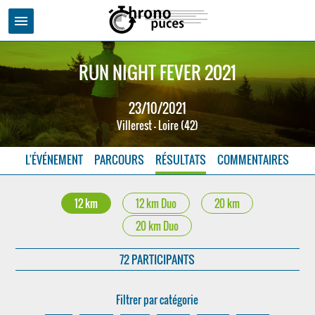
menu
RUN NIGHT FEVER 2021
23/10/2021
Villerest - Loire (42)
L'ÉVÉNEMENT
PARCOURS
RÉSULTATS
COMMENTAIRES
12 km
12 km Duo
20 km
20 km Duo
72 PARTICIPANTS
Filtrer par catégorie