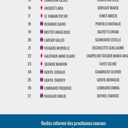
CHARROIN CECILE
16
BERUJAT MARIE
JACQUET LARA
17
JUNET AMELIE
EL YAMANI SYLVIE
18
PONTILLE NATHALIE
REIGNIER DAVID
19
SAUTET FLORIAN
MOTTET ANGELIQUE
20
SCHRODER ESTELLE
LARGER GILLES
21
DECHELETTE GUILLAUME
FEUGERE MURIELLE
22
CHAPELON TEISSIER MARIE ANG
GAUTHIER ANNE CLAIRE
23
FAYET CELINE
SICHERE MARION
24
CHAMBOST OLIVIER
GENTIL CORALIE
25
GENTIL MONIQUE
GENTIL THIERRY
26
LOMBARD EMMA
LOMBARD FREDERIC
27
BEYNEL FABRICE
RAVEAUD EMILIE
Restez informé des prochaines courses