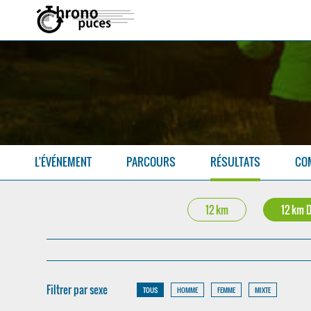
L'ÉVÉNEMENT
PARCOURS
RÉSULTATS
CO
12 km
12 km 
Filtrer par sexe
TOUS
HOMME
FEMME
MIXTE