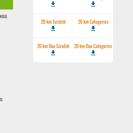
file_download
file_download
NSEIL
20 km Scratch
20 km Categories
file_download
file_download
20 km Duo Scratch
20 km Duo Categories
file_download
file_download
IS