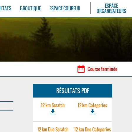
ESPACE
ULTATS
E-BOUTIQUE
ESPACE COUREUR
ORGANISATEURS
date_range
Course terminée
RÉSULTATS PDF
12 km Scratch
12 km Categories
file_download
file_download
12 km Duo Scratch
12 km Duo Categories