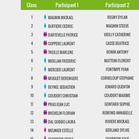
Class.
Participant 1
Participant 2
1
REGNY DYLAN
MAGNIN MICKAEL
2
MAGNIN STEEVE
BUFFIERE CEDRIC
3
VIEILLY CATHERINE
DARTEVELLE PATRICE
4
CASSE BEATRICE
COPPERE LAURENT
5
BONIN ANTONY
TREILLE MARLENE
6
MATTONI FLORENT
MIOLLAN FREDERIC
7
FONTIMPE YVAN
MERCIER LAURENT
8
CORNELOUP STEPHANE
MUGUET BERENGERE
9
JONARD QUENTIN
BEYNEL SEBASTIEN
10
COUDERT MAXIME
COUDERT CHRISTIAN
11
GONTARD SOPHIE
PRAS JEAN LUC
12
REMOND ANNABELLE
MICHELIN FLORIAN
13
RIVIERE MICKAEL
DAL GOBBO LAURA
14
BERLAND SYLVIE
MEUNIER ESTELLE
15
CHARROIN JULIE