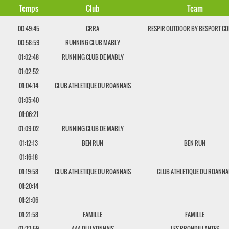
Temps
Club
Team
00:49:45
CRRA
RESPIR OUTDOOR BY BESPORT CO
00:58:59
RUNNING CLUB MABLY
01:02:48
RUNNING CLUB DE MABLY
01:02:52
01:04:14
CLUB ATHLETIQUE DU ROANNAIS
01:05:40
01:06:21
01:09:02
RUNNING CLUB DE MABLY
01:12:13
BEN RUN
BEN RUN
01:16:18
01:19:58
CLUB ATHLETIQUE DU ROANNAIS
CLUB ATHLETIQUE DU ROANNA
01:20:14
01:21:06
01:21:58
FAMILLE
FAMILLE
01:22:59
AAA DU LYONNAIS
LES BRONDILLANTES