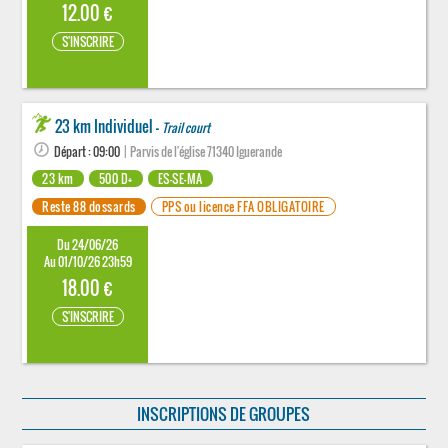
12.00 €
S'INSCRIRE
23 km Individuel -
Trail court
Départ : 09:00
| Parvis de l'église 71340 Iguerande
23 km
500 D+
ES-SE-MA
Reste 88 dossards
PPS ou licence FFA OBLIGATOIRE
Du 24/06/26
Au 01/10/26 23h59
18.00 €
S'INSCRIRE
INSCRIPTIONS DE GROUPES