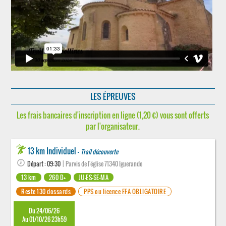
LES ÉPREUVES
Les frais bancaires d'inscription en ligne (1,20 €) vous sont offerts
par l'organisateur.
13 km Individuel -
Trail découverte
Départ : 09:30
| Parvis de l'église 71340 Iguerande
13 km
260 D+
JU-ES-SE-MA
Reste 130 dossards
PPS ou licence FFA OBLIGATOIRE
Du 24/06/26
Au 01/10/26 23h59