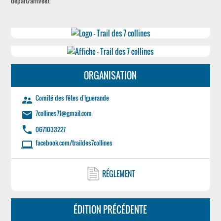
départ/arrivée).
ORGANISATION
Comité des fêtes d'Iguerande
supervisor_account
7collines71@gmail.com
email
phone
0671033227
facebook.com/traildes7collines
laptop
RÉGLEMENT
ÉDITION PRÉCÉDENTE