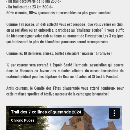
- Un trail découverte de 13 km 260 d+
- Un trail court de 23 km 500 d+
90% chemins, 99% iguerandais et accessibles au plus grand nombre !
Comme l’an passé, un défi collectif vous est proposé : que vous veniez en club,
en association ou en entreprise, participez au "challenge équipe". Il vous suffit
de bien renseigner votre club ou team au moment de l'inscription. Les 3 équipes
qui totaliseront le plus de kilomètres parcourus seront récompensées.
Comme les 10 dernières années, buffet salé-sucré " maison " à l'arrivée !
1€ par coureur sera reversé à Espoir Santé Harmonie, association qui oeuvre
dans le Roannais en faveur des malades atteints du cancer (acquisition de
matériel médical pour les hôpitaux de Roanne, Charlieu et St Just la Pendue).
Amis coureurs, le Comité des Fêtes d'Iguerande vous attend nombreux pour
cette matinée sportive et festive au coeur de la campagne brionnaise !