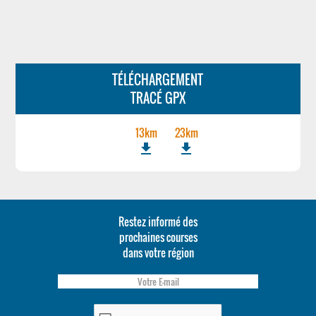
TÉLÉCHARGEMENT
TRACÉ GPX
13km
23km
file_download
file_download
Restez informé des
prochaines courses
dans votre région