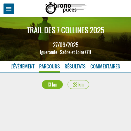
menu
TRAIL DES 7 COLLINES 2025
27/09/2025
Iguerande - Saône et Loire (71)
L'ÉVÉNEMENT
PARCOURS
RÉSULTATS
COMMENTAIRES
13 km
23 km