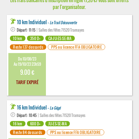
Les frais bancaires d'inscription en ligne (1,20 €) vous sont offerts
par l'organisateur.
10 km Individuel -
Le Trail Découverte
Départ : 11:15
| Salles des fêtes 71520 Tramayes
10 km
350 D+
CA-JU-ES-SE-MA
Reste 137 dossards
PPS ou licence FFA OBLIGATOIRE
Du 10/08/23
Au 19/10/23 23h59
9.00 €
TARIF EXPIRÉ
16 km Individuel -
La Gégé
Départ : 10:45
| Salles des fêtes 71520 Tramayes
16 km
600 D+
JU-ES-SE-MA
Reste 84 dossards
PPS ou licence FFA OBLIGATOIRE