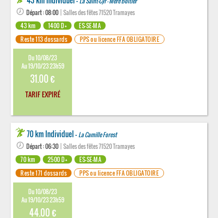
43 km Individuel -
La Saint-Cyr - Mère Boitier
Départ : 08:00
| Salles des fêtes 71520 Tramayes
43 km
1400 D+
ES-SE-MA
Reste 113 dossards
PPS ou licence FFA OBLIGATOIRE
Du 10/08/23
Au 19/10/23 23h59
31.00 €
TARIF EXPIRÉ
70 km Individuel -
La Camille Forest
Départ : 06:30
| Salles des fêtes 71520 Tramayes
70 km
2500 D+
ES-SE-MA
Reste 171 dossards
PPS ou licence FFA OBLIGATOIRE
Du 10/08/23
Au 19/10/23 23h59
44.00 €