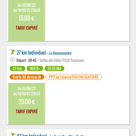
Du 10/08/23
Au 19/10/23 23h59
15.00 €
TARIF EXPIRÉ
27 km Individuel -
La Buissonnière
Départ : 09:45
| Salles des fêtes 71520 Tramayes
27 km
900 D+
ES-SE-MA
Reste 98 dossards
PPS ou licence FFA OBLIGATOIRE
Du 10/08/23
Au 19/10/23 23h59
23.00 €
TARIF EXPIRÉ