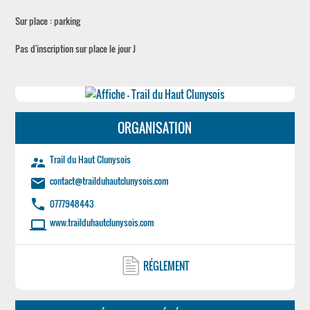
Sur place : parking
Pas d'inscription sur place le jour J
ORGANISATION
Trail du Haut Clunysois
supervisor_account
contact@trailduhautclunysois.com
email
phone
0777948443
www.trailduhautclunysois.com
laptop
RÉGLEMENT