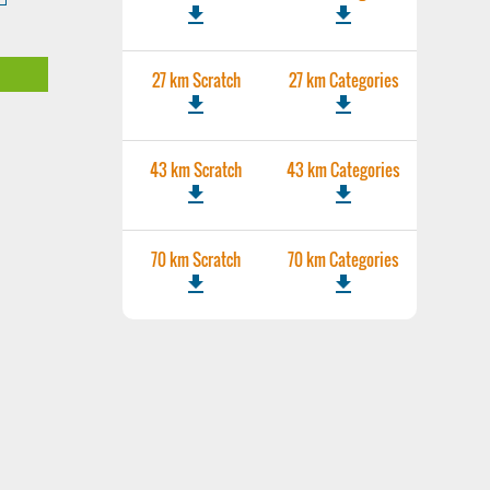
file_download
file_download
27 km Scratch
27 km Categories
file_download
file_download
43 km Scratch
43 km Categories
file_download
file_download
70 km Scratch
70 km Categories
file_download
file_download