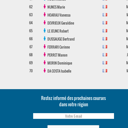
62
NUNES
Marie
63
HOARAU
Vanessa
64
DEVRIEUX
Geraldine
65
LE JEUNE
Robert
66
DUSSAUGE
Bertrand
67
FERRARI
Corinne
68
PERRET
Manon
69
MORIN
Dominique
70
DA COSTA
Isabelle
Restez informé des prochaines courses
dans votre région