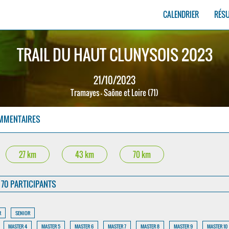
CALENDRIER
RÉS
TRAIL DU HAUT CLUNYSOIS 2023
21/10/2023
Tramayes - Saône et Loire (71)
MMENTAIRES
27 km
43 km
70 km
70 PARTICIPANTS
R
SENIOR
MASTER 4
MASTER 5
MASTER 6
MASTER 7
MASTER 8
MASTER 9
MASTER 10