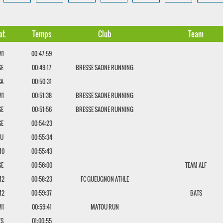
at.
Temps
Club
Team
M1
00:47:59
SE
00:49:17
BRESSE SAONE RUNNING
CA
00:50:31
M1
00:51:38
BRESSE SAONE RUNNING
SE
00:51:56
BRESSE SAONE RUNNING
SE
00:54:23
JU
00:55:34
M0
00:55:43
SE
00:56:00
TEAM ALF
M2
00:58:23
FC GUEUGNON ATHLE
M2
00:59:37
BATS
M1
00:59:41
MATOU RUN
ES
01:00:55