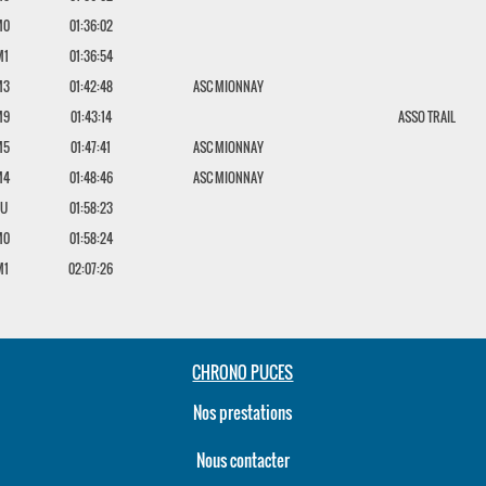
M0
01:36:02
M1
01:36:54
M3
01:42:48
ASC MIONNAY
M9
01:43:14
ASSO TRAIL
M5
01:47:41
ASC MIONNAY
M4
01:48:46
ASC MIONNAY
JU
01:58:23
M0
01:58:24
M1
02:07:26
CHRONO PUCES
Nos prestations
Nous contacter