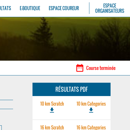
ESPACE
ULTATS
E-BOUTIQUE
ESPACE COUREUR
ORGANISATEURS
date_range
Course terminée
RÉSULTATS PDF
10 km Scratch
10 km Categories
file_download
file_download
16 km Scratch
16 km Categories