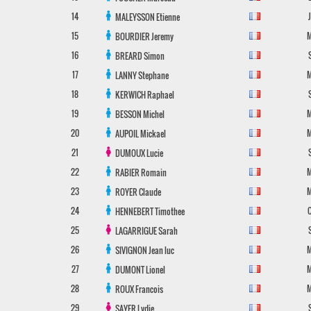
14
MALEYSSON
Etienne
15
BOURDIER
Jeremy
16
BREARD
Simon
17
LANNY
Stephane
18
KERWICH
Raphael
19
BESSON
Michel
20
AUPOIL
Mickael
21
DUMOUX
Lucie
22
RABIER
Romain
23
ROYER
Claude
24
HENNEBERT
Timothee
25
LAGARRIGUE
Sarah
26
SIVIGNON
Jean luc
27
DUMONT
Lionel
28
ROUX
Francois
29
SAYER
Lydie