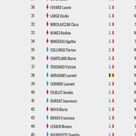
30
FAYARD
Laurie
31
LARGE
Elodie
32
MIKOLAJCZAK
Clara
33
NUNES
Nadine
34
MINEREAU
Agathe
35
COLLONGE
Florian
36
CHAPELAND
Marie
37
TRICHARD
Patrick
38
ABRAHAM
Laurent
39
CORNIER
Laurent
40
FEUILLET
Aurelie
41
BORDAT
Jean-marc
42
MAYA
Marie
43
BRAVO
Francisco
44
LEVAUX
Manon
45
BOURBOTTE
Quentin