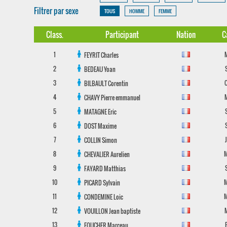
Filtrer par sexe
TOUS
HOMME
FEMME
Class.
Participant
Nation
C
1
FEYRIT
Charles
2
BEDEAU
Yoan
3
BILBAULT
Corentin
4
CHAVY
Pierre emmanuel
5
MATAGNE
Eric
6
DOST
Maxime
7
COLLIN
Simon
8
CHEVALIER
Aurelien
9
FAYARD
Matthias
10
PICARD
Sylvain
11
CONDEMINE
Loic
12
VOUILLON
Jean baptiste
13
FOUCHER
Marceau