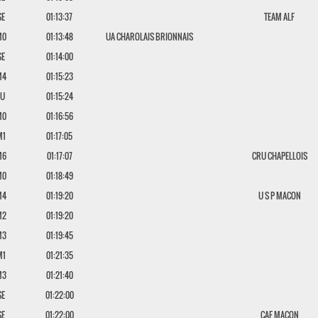
SE
01:13:37
TEAM ALF
M0
01:13:48
UA CHAROLAIS BRIONNAIS
SE
01:14:00
M4
01:15:23
JU
01:15:24
M0
01:16:56
M1
01:17:05
M6
01:17:07
CRU CHAPELLOIS
M0
01:18:49
M4
01:19:20
U S P MACON
M2
01:19:20
M3
01:19:45
M1
01:21:35
M3
01:21:40
SE
01:22:00
SE
01:22:00
CAF MACON