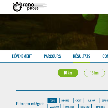
L'ÉVÉNEMENT
PARCOURS
RÉSULTATS
CO
10 km
16 km
TOUS
MINIME
CADET
JUNIOR
ESPOI
Filtrer par catégorie
MASTER 0
MASTER 1
MASTER 2
MASTER 3