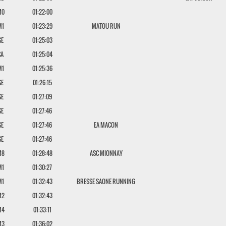
M0
01:22:00
M1
01:23:29
MATOU RUN
SE
01:25:03
CA
01:25:04
M1
01:25:36
SE
01:26:15
SE
01:27:09
SE
01:27:46
SE
01:27:46
EA MACON
SE
01:27:46
M8
01:28:48
ASC MIONNAY
M1
01:30:27
M1
01:32:43
BRESSE SAONE RUNNING
M2
01:32:43
M4
01:33:11
M3
01:36:02