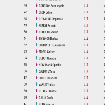
46
BOURDON
Anne sophie
47
CLOIX
Celine
48
DESSAIGNE
Stephanie
49
PERRET
Romain
50
KONEY
Amandine
51
SIVIGNON
Nadege
52
COLLONGETTE
Alexandre
53
MOREL
Shirley
54
OUDOT
Quentin
55
KOCHMANN
Ophelie
56
GALLONE
Serge
57
COINTET
Marlene
58
VARLET
Tristan
59
DECHEZ
Clarisse
60
DAILLY
Cecile
61
ROUX
Nicolas