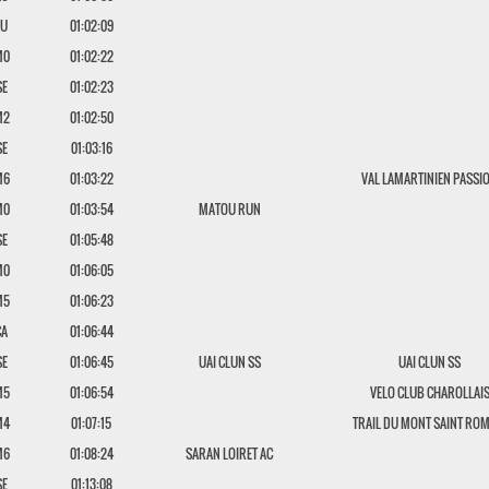
JU
01:02:09
M0
01:02:22
SE
01:02:23
M2
01:02:50
SE
01:03:16
M6
01:03:22
VAL LAMARTINIEN PASSI
M0
01:03:54
MATOU RUN
SE
01:05:48
M0
01:06:05
M5
01:06:23
CA
01:06:44
SE
01:06:45
UAI CLUN SS
UAI CLUN SS
M5
01:06:54
VELO CLUB CHAROLLAI
M4
01:07:15
TRAIL DU MONT SAINT RO
M6
01:08:24
SARAN LOIRET AC
SE
01:13:08