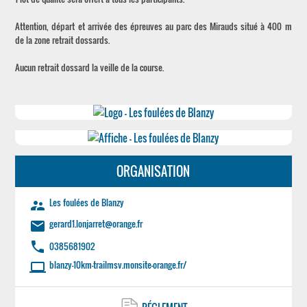
Attention, départ et arrivée des épreuves au parc des Mirauds situé à 400 m
de la zone retrait dossards.
Aucun retrait dossard la veille de la course.
ORGANISATION
Les foulées de Blanzy
supervisor_account
gerard1.lonjarret@orange.fr
email
phone
0385681902
blanzy-10km-trailmsv.monsite-orange.fr/
laptop