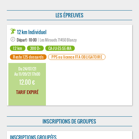
LES ÉPREUVES
12 km Individuel
Départ : 10:00
| Les Mirauds 71450 Blanzy
12 km
300 D+
CA-JU-ES-SE-MA
Reste 125 dossards
PPS ou licence FFA OBLIGATOIRE
Du 24/07/21
Au 11/09/21 17h00
12.00 €
TARIF EXPIRÉ
INSCRIPTIONS DE GROUPES
INSCRIPTIONS GROUPÉES