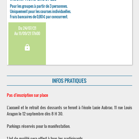
Pour les groupes à partir de 3 personnes.
Uniquement pour les courses individuelles.
Frais bancaires de 0,80 € par concurrent.
Du 24/07/21
Au 11/09/21 17h00
lock
INFOS PRATIQUES
Pas d'inscription sur place
L'accueil et le retrait des dossards se feront à l'école Lucie Aubrac. 11 rue Louis
Aragon le 12 septembre dès 8 H 30.
Parkings réservés pour la manifestation.
1 lot de qualité sera offert à tous les participants.