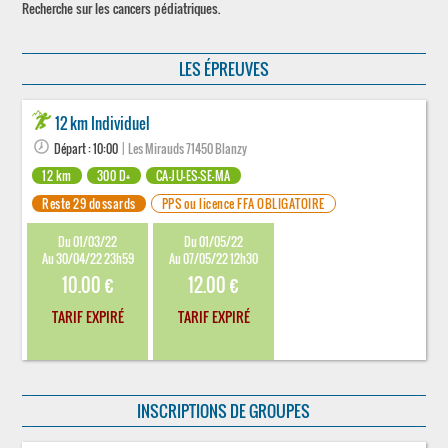
Recherche sur les cancers pédiatriques.
LES ÉPREUVES
12 km Individuel
Départ : 10:00
| Les Mirauds 71450 Blanzy
12 km
300 D+
CA-JU-ES-SE-MA
Reste 29 dossards
PPS ou licence FFA OBLIGATOIRE
Du 01/03/22
Du 01/05/22
Au 30/04/22 23h59
Au 07/05/22 12h30
10.00 €
12.00 €
TARIF EXPIRÉ
TARIF EXPIRÉ
INSCRIPTIONS DE GROUPES