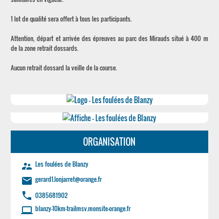
1 lot de qualité sera offert à tous les participants.
Attention, départ et arrivée des épreuves au parc des Mirauds situé à 400 m
de la zone retrait dossards.
Aucun retrait dossard la veille de la course.
ORGANISATION
Les foulées de Blanzy
supervisor_account
gerard1.lonjarret@orange.fr
email
phone
0385681902
blanzy-10km-trailmsv.monsite-orange.fr
laptop