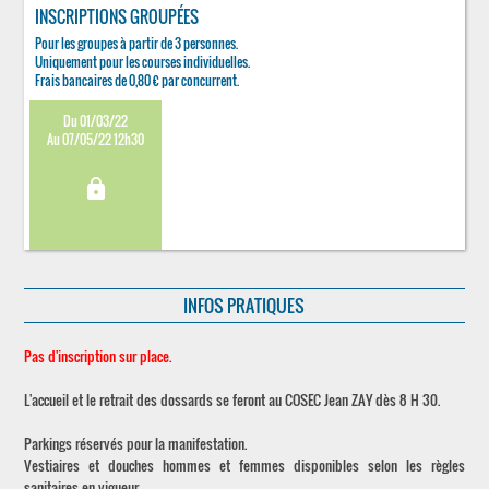
INSCRIPTIONS GROUPÉES
Pour les groupes à partir de 3 personnes.
Uniquement pour les courses individuelles.
Frais bancaires de 0,80 € par concurrent.
Du 01/03/22
Au 07/05/22 12h30
lock
INFOS PRATIQUES
Pas d'inscription sur place.
L'accueil et le retrait des dossards se feront au COSEC Jean ZAY dès 8 H 30.
Parkings réservés pour la manifestation.
Vestiaires et douches hommes et femmes disponibles selon les règles
sanitaires en vigueur.