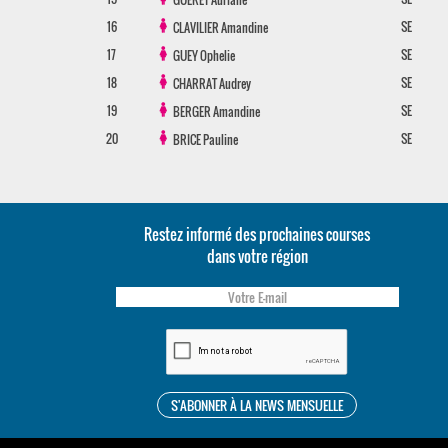
16
SE
CLAVILIER
Amandine
17
SE
GUEY
Ophelie
18
SE
CHARRAT
Audrey
19
SE
BERGER
Amandine
20
SE
BRICE
Pauline
Restez informé des prochaines courses
dans votre région