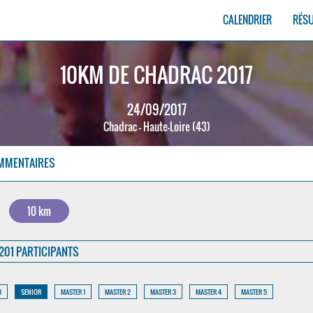
CALENDRIER
RÉS
10KM DE CHADRAC 2017
24/09/2017
Chadrac - Haute-Loire (43)
MMENTAIRES
10 km
201 PARTICIPANTS
R
SENIOR
MASTER 1
MASTER 2
MASTER 3
MASTER 4
MASTER 5