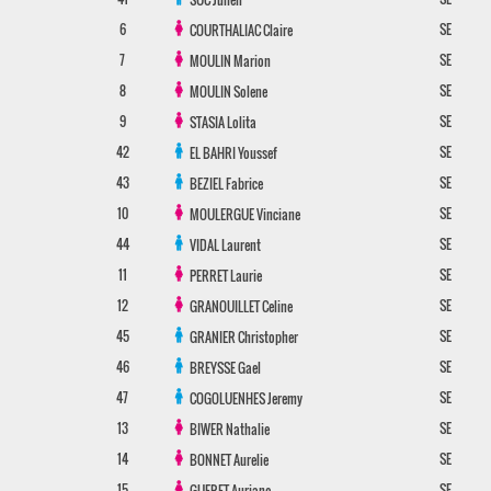
6
SE
COURTHALIAC
Claire
7
SE
MOULIN
Marion
8
SE
MOULIN
Solene
9
SE
STASIA
Lolita
42
SE
EL BAHRI
Youssef
43
SE
BEZIEL
Fabrice
10
SE
MOULERGUE
Vinciane
44
SE
VIDAL
Laurent
11
SE
PERRET
Laurie
12
SE
GRANOUILLET
Celine
45
SE
GRANIER
Christopher
46
SE
BREYSSE
Gael
47
SE
COGOLUENHES
Jeremy
13
SE
BIWER
Nathalie
14
SE
BONNET
Aurelie
15
SE
GUERET
Auriane