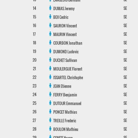
14
SE
DUMAS
Jeremy
15
SE
BEX
Cedric
16
SE
SAURON
Vincent
17
SE
MAURIN
Vincent
18
SE
COURBON
Jonathan
19
SE
DUMOND
Ludovic
20
SE
DUCHET
Sullivan
21
SE
MOULERGUE
Florent
22
SE
ISSARTEL
Christophe
23
SE
JEAN
Etienne
24
SE
FERRY
Benjamin
25
SE
DUTOUR
Emmanuel
26
SE
PONCET
Mathias
27
SE
TREILLE
Frederic
28
SE
BOULON
Mathieu
29
SE
COMTE
Yoann