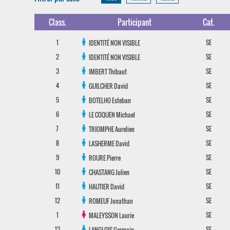
Class.
Participant
Cat.
1
SE
IDENTITÉ NON VISIBLE
2
SE
IDENTITÉ NON VISIBLE
3
SE
IMBERT
Thibaut
4
SE
GUILCHER
David
5
SE
BOTELHO
Esteban
6
SE
LE COQUEN
Michael
7
SE
TRIOMPHE
Aurelien
8
SE
LASHERME
David
9
SE
ROURE
Pierre
10
SE
CHASTANG
Julien
11
SE
HAUTIER
David
12
SE
ROMEUF
Jonathan
1
SE
MALEYSSON
Laurie
13
SE
LANGLOIS
Germain