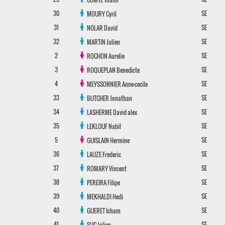
30
SE
MOURY
Cyril
31
SE
NOLAR
David
32
SE
MARTIN
Julien
2
SE
ROCHON
Aurelie
3
SE
ROQUEPLAN
Benedicte
4
SE
MEYSSONNIER
Anne-cecile
33
SE
BUTCHER
Jonathan
34
SE
LASHERME
David alex
35
SE
LEKLOUF
Nabil
5
SE
GUISLAIN
Hermine
36
SE
LAUZE
Frederic
37
SE
ROMARY
Vincent
38
SE
PEREIRA
Filipe
39
SE
MEKHALDI
Hedi
40
SE
GUERET
Icham
41
SE
SUC
Julien