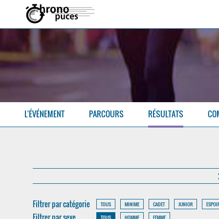
L'ÉVÉNEMENT
PARCOURS
RÉSULTATS
CO
Filtrer par catégorie
TOUS
MINIME
CADET
JUNIOR
ESPOI
Filtrer par sexe
TOUS
HOMME
FEMME