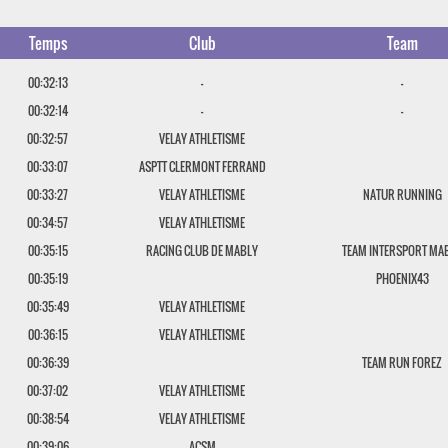
Temps
Club
Team
00:32:13
-
-
00:32:14
-
-
00:32:57
VELAY ATHLETISME
00:33:07
ASPTT CLERMONT FERRAND
00:33:27
VELAY ATHLETISME
NATUR RUNNING
00:34:57
VELAY ATHLETISME
00:35:15
RACING CLUB DE MABLY
TEAM INTERSPORT MA
00:35:19
PHOENIX43
00:35:49
VELAY ATHLETISME
00:36:15
VELAY ATHLETISME
00:36:39
TEAM RUN FOREZ
00:37:02
VELAY ATHLETISME
00:38:54
VELAY ATHLETISME
00:39:06
ACSM