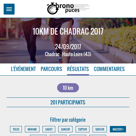
menu
10KM DE CHADRAC 2017
24/09/2017
Chadrac - Haute-Loire (43)
L'ÉVÉNEMENT
PARCOURS
RÉSULTATS
COMMENTAIRES
10 km
201 PARTICIPANTS
Filtrer par catégorie
TOUS
MINIME
CADET
JUNIOR
ESPOIR
SENIOR
MASTER 1