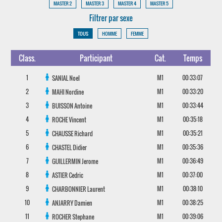
MASTER 2
MASTER 3
MASTER 4
MASTER 5
Filtrer par sexe
TOUS
HOMME
FEMME
Class.
Participant
Cat.
Temps
1
M1
00:33:07
SANIAL
Noel
2
M1
00:33:20
MAHI
Nordine
3
M1
00:33:44
BUISSON
Antoine
4
M1
00:35:18
ROCHE
Vincent
5
M1
00:35:21
CHAUSSE
Richard
6
M1
00:35:36
CHASTEL
Didier
7
M1
00:36:49
GUILLERMIN
Jerome
8
M1
00:37:00
ASTIER
Cedric
9
M1
00:38:10
CHARBONNIER
Laurent
10
M1
00:38:25
ANJARRY
Damien
11
M1
00:39:06
ROCHER
Stephane