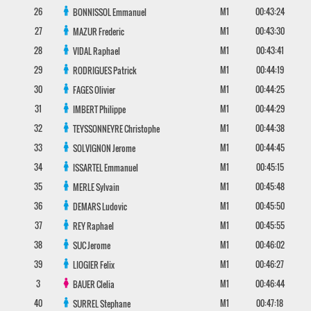
26
M1
00:43:24
BONNISSOL
Emmanuel
27
M1
00:43:30
MAZUR
Frederic
28
M1
00:43:41
VIDAL
Raphael
29
M1
00:44:19
RODRIGUES
Patrick
30
M1
00:44:25
FAGES
Olivier
31
M1
00:44:29
IMBERT
Philippe
32
M1
00:44:38
TEYSSONNEYRE
Christophe
33
M1
00:44:45
SOLVIGNON
Jerome
34
M1
00:45:15
ISSARTEL
Emmanuel
35
M1
00:45:48
MERLE
Sylvain
36
M1
00:45:50
DEMARS
Ludovic
37
M1
00:45:55
REY
Raphael
38
M1
00:46:02
SUC
Jerome
39
M1
00:46:27
LIOGIER
Felix
3
M1
00:46:44
BAUER
Clelia
40
M1
00:47:18
SURREL
Stephane