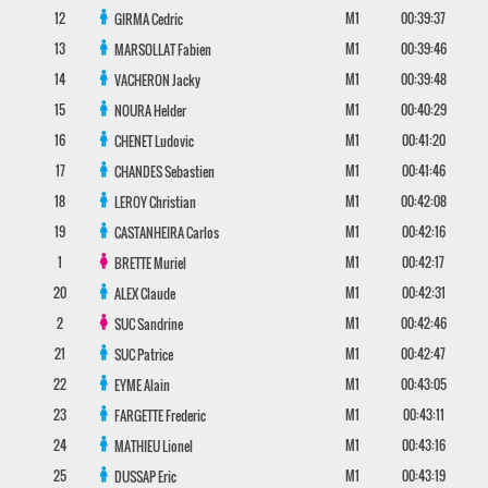
12
M1
00:39:37
GIRMA
Cedric
13
M1
00:39:46
MARSOLLAT
Fabien
14
M1
00:39:48
VACHERON
Jacky
15
M1
00:40:29
NOURA
Helder
16
M1
00:41:20
CHENET
Ludovic
17
M1
00:41:46
CHANDES
Sebastien
18
M1
00:42:08
LEROY
Christian
19
M1
00:42:16
CASTANHEIRA
Carlos
1
M1
00:42:17
BRETTE
Muriel
20
M1
00:42:31
ALEX
Claude
2
M1
00:42:46
SUC
Sandrine
21
M1
00:42:47
SUC
Patrice
22
M1
00:43:05
EYME
Alain
23
M1
00:43:11
FARGETTE
Frederic
24
M1
00:43:16
MATHIEU
Lionel
25
M1
00:43:19
DUSSAP
Eric