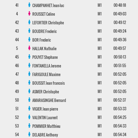
41
M1
00:48:18
CHAMPANHET
Jean-luc
4
M1
00:49:03
ROUSSET
Celine
42
M1
00:49:12
LEFORTIER
Christophe
43
M1
00:49:24
BOUDRE
Frederic
44
M1
00:49:36
BOR
Frederic
5
M1
00:49:57
HALLAK
Nathalie
45
M1
00:50:13
POUYET
Stephane
46
M1
00:51:55
FONTANELLA
Jerome
47
M1
00:52:05
FARIGOULE
Maxime
48
M1
00:52:05
BOUSSIT
Jean francois
49
M1
00:52:05
ASMER
Christophe
50
M1
00:52:37
AMARASINGHE
Bernard
51
M1
00:53:33
VIGIER
Jean pierre
52
M1
00:54:25
VALENTIN
Laurent
53
M1
00:54:33
POMMIER
Matthieu
54
M1
00:54:34
DELABRE
Anthony