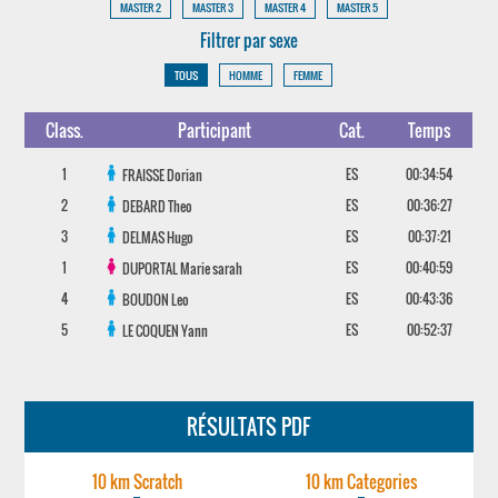
MASTER 2
MASTER 3
MASTER 4
MASTER 5
Filtrer par sexe
TOUS
HOMME
FEMME
Class.
Participant
Cat.
Temps
1
ES
00:34:54
FRAISSE
Dorian
2
ES
00:36:27
DEBARD
Theo
3
ES
00:37:21
DELMAS
Hugo
1
ES
00:40:59
DUPORTAL
Marie sarah
4
ES
00:43:36
BOUDON
Leo
5
ES
00:52:37
LE COQUEN
Yann
RÉSULTATS PDF
10 km Scratch
10 km Categories