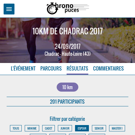
menu
10KM DE CHADRAC 2017
24/09/2017
Chadrac - Haute-Loire (43)
L'ÉVÉNEMENT
PARCOURS
RÉSULTATS
COMMENTAIRES
10 km
201 PARTICIPANTS
Filtrer par catégorie
TOUS
MINIME
CADET
JUNIOR
ESPOIR
SENIOR
MASTER 1