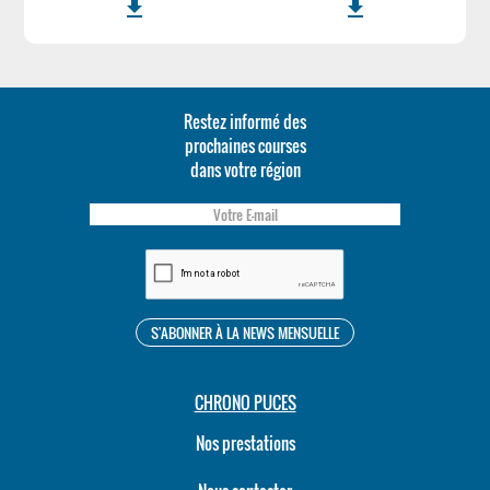
file_download
file_download
Restez informé des
prochaines courses
dans votre région
CHRONO PUCES
Nos prestations