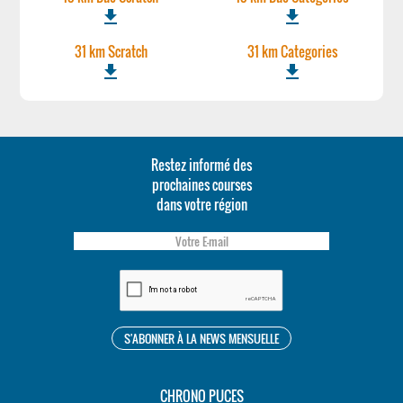
file_download
file_download
31 km Scratch
31 km Categories
file_download
file_download
Restez informé des
prochaines courses
dans votre région
CHRONO PUCES