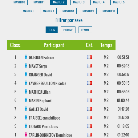
MASTER 0
MASTER 1
MASTER 2
MASTER 3
MASTER 4
MASTER 5
MASTER 6
MASTER 7
MASTER 8
MASTER 9
MASTER 10
Filtrer par sexe
TOUS
HOMME
FEMME
Class.
Participant
Cat.
Temps
1
M2
00:51:51
GUEGUEN
Fabrice
2
M2
00:52:13
MAYET
Serge
3
M2
00:58:17
GRANGER
David
4
M2
00:59:15
FAVRE REGUILLON
Nicolas
5
M2
00:59:16
MATHIEU
Lilian
6
M2
01:09:44
MARIN
Raphael
7
M2
01:17:26
GALLET
David
8
M2
01:17:39
FRAISSE
Jean-philippe
9
M2
01:18:05
LIOTARD
Pierre-louis
1
M2
01:22:10
TARLIN-BONNEFOY
Dominique