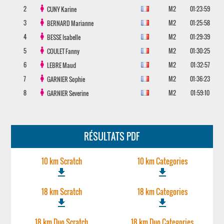
2
M2
01:23:59
CUNY
Karine
3
M2
01:25:58
BERNARD
Marianne
4
M2
01:29:39
BESSE
Isabelle
5
M2
01:30:25
COULET
Fanny
6
M2
01:32:57
LEBRE
Maud
7
M2
01:36:23
GARNIER
Sophie
8
M2
01:59:10
GARNIER
Severine
RÉSULTATS PDF
10 km Scratch
10 km Categories
file_download
file_download
18 km Scratch
18 km Categories
file_download
file_download
18 km Duo Scratch
18 km Duo Categories