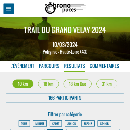
menu
TRAIL DU GRAND VELAY 2024
10/03/2024
Polignac - Haute-Loire (43)
L'ÉVÉNEMENT
PARCOURS
RÉSULTATS
COMMENTAIRES
10 km
18 km
18 km Duo
31 km
166 PARTICIPANTS
Filtrer par catégorie
TOUS
MINIME
CADET
JUNIOR
ESPOIR
SENIOR