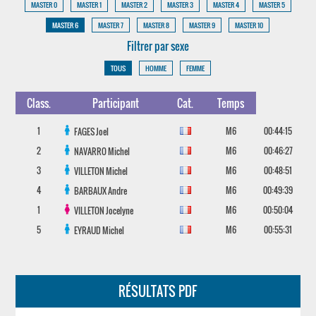
MASTER 0
MASTER 1
MASTER 2
MASTER 3
MASTER 4
MASTER 5
MASTER 6
MASTER 7
MASTER 8
MASTER 9
MASTER 10
Filtrer par sexe
TOUS
HOMME
FEMME
Class.
Participant
Cat.
Temps
1
M6
00:44:15
FAGES
Joel
2
M6
00:46:27
NAVARRO
Michel
3
M6
00:48:51
VILLETON
Michel
4
M6
00:49:39
BARBAUX
Andre
1
M6
00:50:04
VILLETON
Jocelyne
5
M6
00:55:31
EYRAUD
Michel
RÉSULTATS PDF