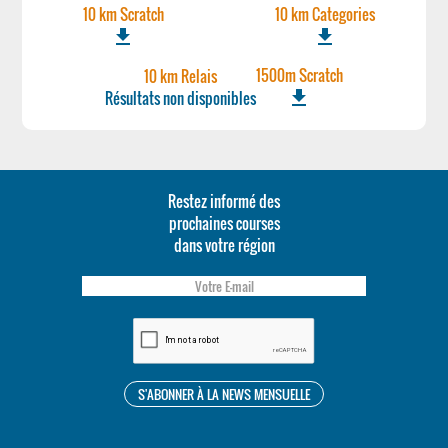
10 km Scratch
10 km Categories
file_download
file_download
1500m Scratch
10 km Relais
file_download
Résultats non disponibles
Restez informé des
prochaines courses
dans votre région