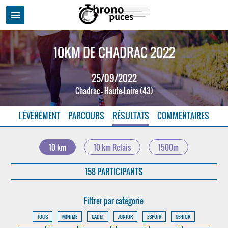
menu
10KM DE CHADRAC 2022
25/09/2022
Chadrac - Haute-Loire (43)
L'ÉVÉNEMENT
PARCOURS
RÉSULTATS
COMMENTAIRES
10 km
10 km Relais
1500m
158 PARTICIPANTS
Filtrer par catégorie
TOUS
MINIME
CADET
JUNIOR
ESPOIR
SENIOR