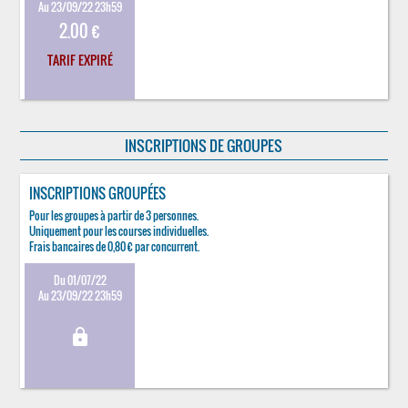
Au 23/09/22 23h59
2.00 €
TARIF EXPIRÉ
INSCRIPTIONS DE GROUPES
INSCRIPTIONS GROUPÉES
Pour les groupes à partir de 3 personnes.
Uniquement pour les courses individuelles.
Frais bancaires de 0,80 € par concurrent.
Du 01/07/22
Au 23/09/22 23h59
lock