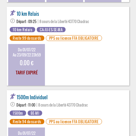
10 km Relais
Départ : 09:25
| 8 cours de la Liberté 43770 Chadrac
10 km Relais
CA-JU-ES-SE-MA
Reste 99 dossards
PPS ou licence FFA OBLIGATOIRE
Du 01/07/22
Au 23/09/22 23h59
0.00 €
TARIF EXPIRÉ
1500m Individuel
Départ : 11:00
| 8 cours de la Liberté 43770 Chadrac
1500m
BE-MI
Reste 94 dossards
PPS ou licence FFA OBLIGATOIRE
Du 01/07/22