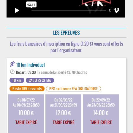
LES ÉPREUVES
Les frais bancaires d'inscription en ligne (1,20 €) vous sont offerts
par l'organisateur.
10 km Individuel
Départ : 09:30
| 8 cours de la Liberté 43770 Chadrac
10 km
CA-JU-ES-SE-MA
Reste 169 dossards
PPS ou licence FFA OBLIGATOIRE
Du 01/07/22
Du 02/09/22
Du 22/09/22
Au 01/09/22 23h59
Au 21/09/22 23h59
Au 23/09/22 23h59
10.00 €
12.00 €
14.00 €
TARIF EXPIRÉ
TARIF EXPIRÉ
TARIF EXPIRÉ