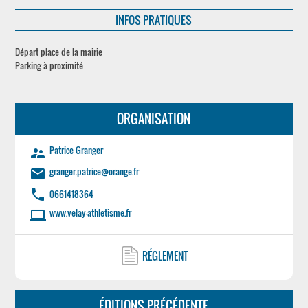
INFOS PRATIQUES
Départ place de la mairie
Parking à proximité
ORGANISATION
Patrice Granger
supervisor_account
granger.patrice@orange.fr
email
phone
0661418364
www.velay-athletisme.fr
laptop
RÉGLEMENT
ÉDITIONS PRÉCÉDENTE