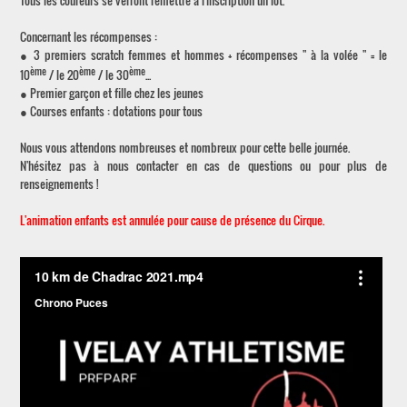
Tous les coureurs se verront remettre à l'inscription un lot.
Concernant les récompenses :
● 3 premiers scratch femmes et hommes + récompenses " à la volée " = le
ème
ème
ème
10
/ le 20
/ le 30
...
● Premier garçon et fille chez les jeunes
● Courses enfants : dotations pour tous
Nous vous attendons nombreuses et nombreux pour cette belle journée.
N'hésitez pas à nous contacter en cas de questions ou pour plus de
renseignements !
L'animation enfants est annulée pour cause de présence du Cirque.