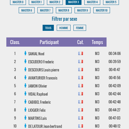
MASTER 0
MASTER 1
MASTER 2
MASTER 3
MASTER 4
MASTER 5
MASTER 6
MASTER 7
MASTER 8
MASTER 9
MASTER 10
Filtrer par sexe
TOUS
HOMME
FEMME
Class.
Participant
Cat.
Temps
1
M3
00:34:06
SANIAL
Noel
2
M3
00:39:59
ESCUDERO
Frederic
3
M3
00:41:47
DESCOURS
Louis pierre
4
M3
00:41:56
AVANTURIER
Francois
5
M3
00:42:09
JAMON
Olivier
6
M3
00:42:44
VIDAL
Raphael
7
M3
00:42:48
CABIBEL
Frederic
8
M3
00:44:27
LIOGIER
Felix
9
M3
00:47:03
MARTINS
Luis
10
M3
00:48:12
DE LATOUR
Jean-bertrand