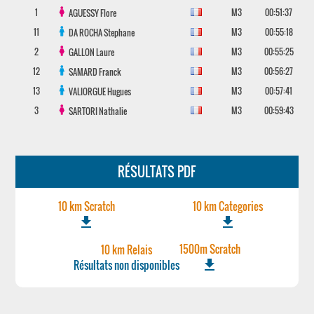
1
M3
00:51:37
AGUESSY
Flore
11
M3
00:55:18
DA ROCHA
Stephane
2
M3
00:55:25
GALLON
Laure
12
M3
00:56:27
SAMARD
Franck
13
M3
00:57:41
VALIORGUE
Hugues
3
M3
00:59:43
SARTORI
Nathalie
RÉSULTATS PDF
10 km Scratch
10 km Categories
file_download
file_download
1500m Scratch
10 km Relais
file_download
Résultats non disponibles