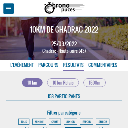
menu
10KM DE CHADRAC 2022
25/09/2022
Chadrac - Haute-Loire (43)
L'ÉVÉNEMENT
PARCOURS
RÉSULTATS
COMMENTAIRES
10 km
10 km Relais
1500m
158 PARTICIPANTS
Filtrer par catégorie
TOUS
MINIME
CADET
JUNIOR
ESPOIR
SENIOR