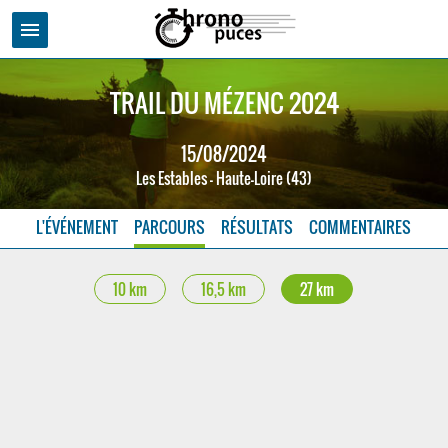
menu
TRAIL DU MÉZENC 2024
15/08/2024
Les Estables - Haute-Loire (43)
L'ÉVÉNEMENT
PARCOURS
RÉSULTATS
COMMENTAIRES
10 km
16,5 km
27 km