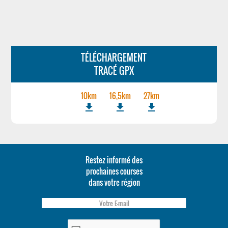
TÉLÉCHARGEMENT
TRACÉ GPX
10km
16,5km
27km
file_download
file_download
file_download
Restez informé des
prochaines courses
dans votre région