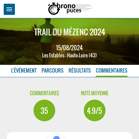
menu
TRAIL DU MÉZENC 2024
15/08/2024
Les Estables - Haute-Loire (43)
L'ÉVÉNEMENT
PARCOURS
RÉSULTATS
COMMENTAIRES
COMMENTAIRES
NOTE MOYENNE
35
4.9/5