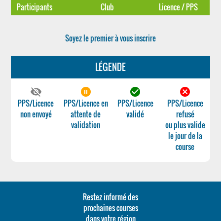
Participants
Club
Licence / PPS
Soyez le premier à vous inscrire
LÉGENDE
visibility_off
pause_circle_filled
check_circle
cancel
PPS/Licence
PPS/Licence en
PPS/Licence
PPS/Licence
non envoyé
attente de
validé
refusé
validation
ou plus valide
le jour de la
course
Restez informé des
prochaines courses
dans votre région