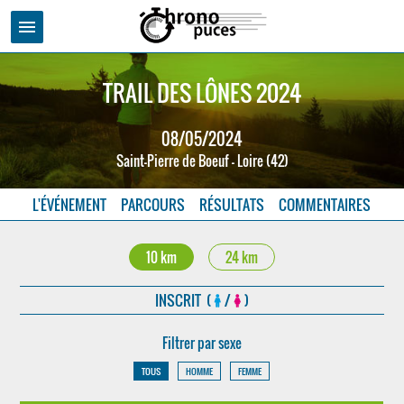
menu
TRAIL DES LÔNES 2024
08/05/2024
Saint-Pierre de Boeuf - Loire (42)
L'ÉVÉNEMENT
PARCOURS
RÉSULTATS
COMMENTAIRES
10 km
24 km
INSCRIT (
/
)
Filtrer par sexe
TOUS
HOMME
FEMME