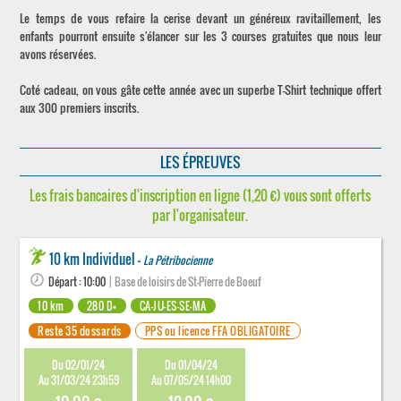
Le temps de vous refaire la cerise devant un généreux ravitaillement, les
enfants pourront ensuite s'élancer sur les 3 courses gratuites que nous leur
avons réservées.
Coté cadeau, on vous gâte cette année avec un superbe T-Shirt technique offert
aux 300 premiers inscrits.
LES ÉPREUVES
Les frais bancaires d'inscription en ligne (1,20 €) vous sont offerts
par l'organisateur.
10 km Individuel -
La Pétribocienne
Départ : 10:00
| Base de loisirs de St-Pierre de Boeuf
10 km
280 D+
CA-JU-ES-SE-MA
Reste 35 dossards
PPS ou licence FFA OBLIGATOIRE
Du 02/01/24
Du 01/04/24
Au 31/03/24 23h59
Au 07/05/24 14h00