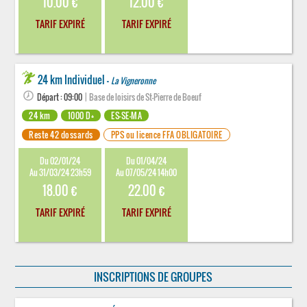
10.00 €
12.00 €
TARIF EXPIRÉ
TARIF EXPIRÉ
24 km Individuel -
La Vigneronne
Départ : 09:00
| Base de loisirs de St-Pierre de Boeuf
24 km
1000 D+
ES-SE-MA
Reste 42 dossards
PPS ou licence FFA OBLIGATOIRE
Du 02/01/24
Du 01/04/24
Au 31/03/24 23h59
Au 07/05/24 14h00
18.00 €
22.00 €
TARIF EXPIRÉ
TARIF EXPIRÉ
INSCRIPTIONS DE GROUPES