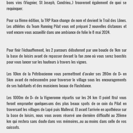
bons vins (Viognier, St Joseph, Condrieu...) trouveront également de quoi se
requinquer.
Pour sa 8ème édition, la TRP Race change de nom et devient le Trail des Lônes.
Les athlètes du Team Running Pilat vous ont préparé 2 nouvelles distances et
vont encore vous accueillir dans une ambiance de folie le 8 mai 2024.
Pour finir l'échauffement, les 2 parcours débuteront par une boucle de 1km sur
la base de loisirs avant de repasser devant la fan zone où vous serez boostés
pour vous lancer sur les hauteurs à travers les vignes.
Les 10km de la Pétribocienne vous permettront d'avaler ses 280m de D+ en
5km avant de redescendre pour traverser le village sous les encouragements
de ses habitants et des musiciens locaux de Flashdance.
Les 1000m de D+ de la Vigneronne répartis sur les 24 km (1 point Itra) vous
feront emprunter quelques-uns des plus beaux spots de ce coin du Pilat en
traversant les villages de Lupé puis Malleval. Et avant l'arrivée en apothéose sur
la base de loisirs, nous vous avons réservé une dernière difficulté au 20ème
km qui restera sans doute dans vos mémoires...ou au moins dans celle de vos
cuissots.