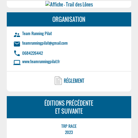
ORGANISATION
Team Running Pilat
supervisor_account
teamrunningpilat@gmail.com
email
phone
0684226442
www.teamrunningpilat.fr
laptop
RÉGLEMENT
ÉDITIONS PRÉCÉDENTE
ET SUIVANTE
TRP RACE
2023