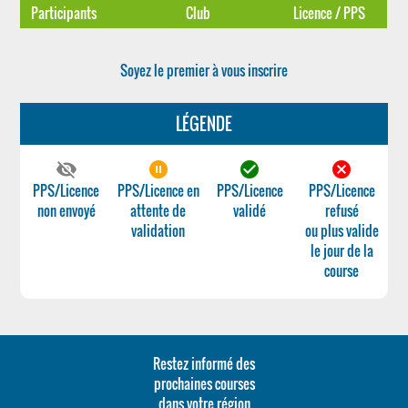
Participants
Club
Licence / PPS
Soyez le premier à vous inscrire
LÉGENDE
visibility_off
pause_circle_filled
check_circle
cancel
PPS/Licence
PPS/Licence en
PPS/Licence
PPS/Licence
non envoyé
attente de
validé
refusé
validation
ou plus valide
le jour de la
course
Restez informé des
prochaines courses
dans votre région