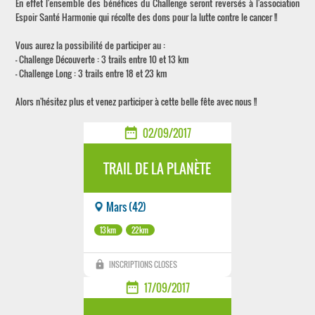
En effet l'ensemble des bénéfices du Challenge seront reversés à l'association
Espoir Santé Harmonie qui récolte des dons pour la lutte contre le cancer !!
Vous aurez la possibilité de participer au :
- Challenge Découverte : 3 trails entre 10 et 13 km
- Challenge Long : 3 trails entre 18 et 23 km
Alors n'hésitez plus et venez participer à cette belle fête avec nous !!
date_range
02/09/2017
TRAIL DE LA PLANÈTE
Mars (42)
13km
22km
lock
INSCRIPTIONS CLOSES
date_range
17/09/2017