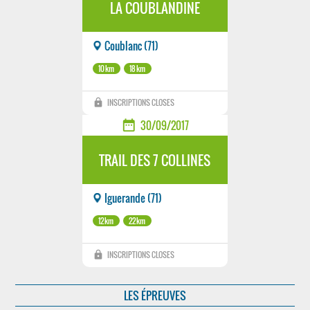
LA COUBLANDINE
Coublanc (71)
10km
18km
lock
INSCRIPTIONS CLOSES
date_range
30/09/2017
TRAIL DES 7 COLLINES
Iguerande (71)
12km
22km
lock
INSCRIPTIONS CLOSES
LES ÉPREUVES