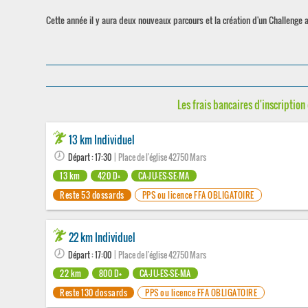
Cette année il y aura deux nouveaux parcours et la création d'un Challenge a
Les frais bancaires d'inscription 
13 km Individuel
Départ : 17:30
| Place de l'église 42750 Mars
13 km
420 D+
CA-JU-ES-SE-MA
Reste 53 dossards
PPS ou licence FFA OBLIGATOIRE
22 km Individuel
Départ : 17:00
| Place de l'église 42750 Mars
22 km
800 D+
CA-JU-ES-SE-MA
Reste 130 dossards
PPS ou licence FFA OBLIGATOIRE