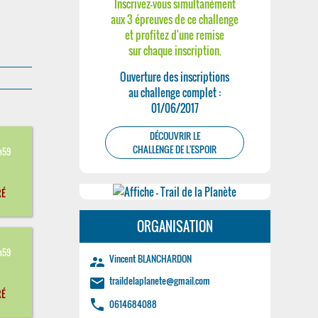
Inscrivez-vous simultanément
aux 3 épreuves de ce challenge
et profitez d'une remise
sur chaque inscription.
Ouverture des inscriptions
au challenge complet :
01/06/2017
DÉCOUVRIR LE
CHALLENGE DE L'ESPOIR
h59
RÉ
ORGANISATION
h59
Vincent BLANCHARDON
supervisor_account
traildelaplanete@gmail.com
email
RÉ
phone
0614684088