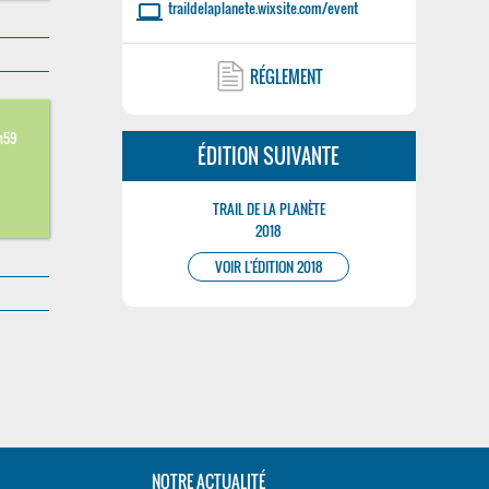
traildelaplanete.wixsite.com/event
laptop
RÉGLEMENT
h59
ÉDITION SUIVANTE
TRAIL DE LA PLANÈTE
2018
VOIR L'ÉDITION 2018
NOTRE ACTUALITÉ