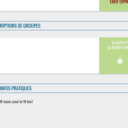
TARIF EXPI
RIPTIONS DE GROUPES
Du 01/07/17
Au 16/09/17 14
lock
INFOS PRATIQUES
 18 euros pour le 18 km)