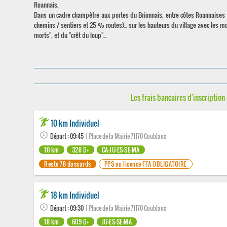
Roannais.
Dans un cadre champêtre aux portes du Brionnais, entre côtes Roannaises e
chemins / sentiers et 25 % routes)... sur les hauteurs du village avec les m
morts", et du "crêt du loup"...
Les frais bancaires d'inscription 
10 km Individuel
Départ : 09:45
| Place de la Mairie 71170 Coublanc
10 km
328 D+
CA-JU-ES-SE-MA
Reste 78 dossards
PPS ou licence FFA OBLIGATOIRE
18 km Individuel
Départ : 09:30
| Place de la Mairie 71170 Coublanc
18 km
609 D+
JU-ES-SE-MA