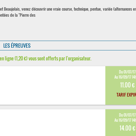
t Beaujolais, venez découvrir une vraie course, technique, pentue, variée (alternances 
ontées de la "Pierre des
LES ÉPREUVES
en ligne (1,20 €) vous sont offerts par l'organisateur.
Du 01/07/17
Au 16/09/17 14
11.00 €
TARIF EXPI
Du 01/07/17
Au 16/09/17 14
14.00 €