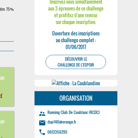
Inscrivez-vous simultanément
aux 3 épreuves de ce challenge
entre 75%
et profitez d'une remise
sur chaque inscription.
Ouverture des inscriptions
au challenge complet :
01/06/2017
DÉCOUVRIR LE
CHALLENGE DE L'ESPOIR
h00
RÉ
ORGANISATION
Running Club De Coublanc (RCDC)
supervisor_account
dup140@orange.fr
h00
email
phone
0612356295