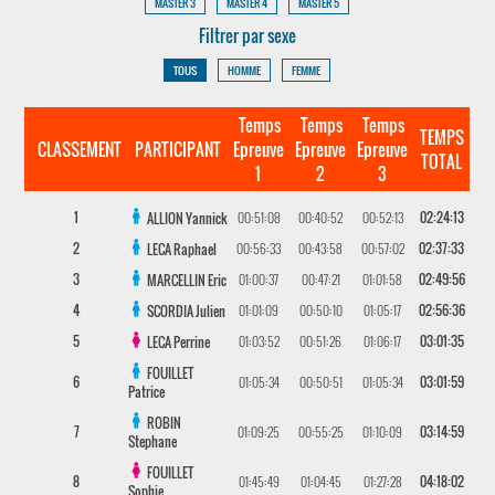
MASTER 3
MASTER 4
MASTER 5
Filtrer par sexe
TOUS
HOMME
FEMME
Temps
Temps
Temps
TEMPS
CLASSEMENT
PARTICIPANT
Epreuve
Epreuve
Epreuve
TOTAL
1
2
3
1
00:51:08
00:40:52
00:52:13
02:24:13
ALLION
Yannick
2
00:56:33
00:43:58
00:57:02
02:37:33
LECA
Raphael
3
01:00:37
00:47:21
01:01:58
02:49:56
MARCELLIN
Eric
4
01:01:09
00:50:10
01:05:17
02:56:36
SCORDIA
Julien
5
01:03:52
00:51:26
01:06:17
03:01:35
LECA
Perrine
FOUILLET
6
01:05:34
00:50:51
01:05:34
03:01:59
Patrice
ROBIN
7
01:09:25
00:55:25
01:10:09
03:14:59
Stephane
FOUILLET
8
01:45:49
01:04:45
01:27:28
04:18:02
Sophie