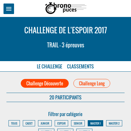
menu
CHALLENGE DE L'ESPOIR 2017
TRAIL - 3 épreuves
LE CHALLENGE
CLASSEMENTS
Challenge Découverte
Challenge Long
20 PARTICIPANTS
Filtrer par catégorie
TOUS
CADET
JUNIOR
ESPOIR
SENIOR
MASTER 1
MASTER 2