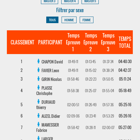
MASTER 3
MASTER 4
MASTER 5
Filtrer par sexe
TOUS
HOMME
FEMME
Temps
Temps
Temps
TEMPS
CLASSEMENT
PARTICIPANT
Epreuve
Epreuve
Epreuve
TOTAL
1
2
3
1
01:49:11
01:13:45
01:37:34
04:40:30
CHAPON
David
2
01:49:11
01:15:02
01:38:24
04:42:37
FAVIER
Leon
3
01:58:46
01:22:23
01:50:15
05:11:24
GIRIN
Nicolas
PLASSE
4
01:58:38
01:25:07
01:55:04
05:18:49
Christophe
DURIAUD
5
02:00:51
01:26:49
01:57:36
05:25:16
thierry
6
02:09:06
01:23:41
01:53:29
05:26:16
AUZEL
Didier
MAMESSIER
7
01:58:42
01:28:11
02:00:07
05:27:00
Fabrice
LARGER