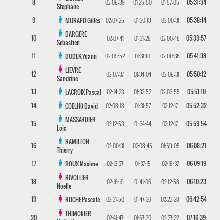
8
02:08:39
01:25:50
01:57:05
05:31:34
Stephane
9
02:07:25
01:30:18
02:00:31
05:38:14
MURARD
Gilles
DARGERE
10
02:07:41
01:31:28
02:00:48
05:39:57
Sebastien
11
02:09:52
01:31:10
02:00:36
05:41:38
DUDEK
Yoann
LIEVRE
12
02:07:37
01:34:04
02:08:31
05:50:12
Sandrine
13
02:14:23
01:32:52
02:03:55
05:51:10
LACROIX
Pascal
14
02:08:18
01:31:57
02:12:17
05:52:32
COELHO
David
MASSARDIER
15
02:12:53
01:34:44
02:12:17
05:59:54
Loic
RAMILLON
16
02:00:31
02:08:45
01:59:05
06:08:21
Thierry
17
02:13:27
01:37:15
02:18:37
06:09:19
ROUX
Maxime
RIVOLLIER
18
02:16:19
01:41:06
02:12:58
06:10:23
Noelle
19
02:31:50
01:47:36
02:23:28
06:42:54
ROCHE
Pascale
THIMONIER
20
02:41:47
01:57:30
02:37:22
07:16:39