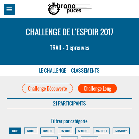
menu
CHALLENGE DE L'ESPOIR 2017
TRAIL - 3 épreuves
LE CHALLENGE
CLASSEMENTS
Challenge Découverte
Challenge Long
21 PARTICIPANTS
Filtrer par catégorie
TOUS
CADET
JUNIOR
ESPOIR
SENIOR
MASTER 1
MASTER 2