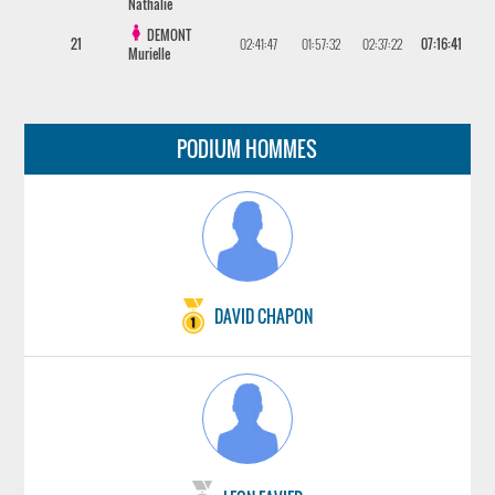
Nathalie
DEMONT
21
02:41:47
01:57:32
02:37:22
07:16:41
Murielle
PODIUM HOMMES
DAVID CHAPON