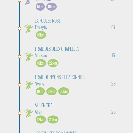
5km
10km
LA FOULEE ROSE
Thueyts
07
10km
TRAIL DES DEUX CHAPELLES
Massiac
15
10km
22km
TRAIL DE NYONS ET BARONNIES
Nyons
26
8km
21km
36km
ALL EN TRAIL
Allan
26
12km
23km