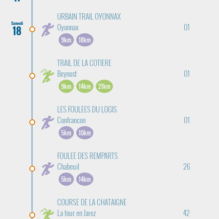
URBAIN TRAIL OYONNAX
Samedi
Oyonnax
01
18
9km
18km
TRAIL DE LA COTIERE
Beynost
01
9km
14km
21km
LES FOULEES DU LOGIS
Confrancon
01
5km
10km
FOULEE DES REMPARTS
Chabeuil
26
5km
14km
COURSE DE LA CHATAIGNE
La tour en Jarez
42