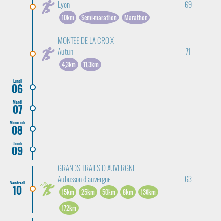
Lyon
69
10km
Semi-marathon
Marathon
MONTEE DE LA CROIX
Autun
71
4,3km
11,3km
Lundi
06
Mardi
07
Mercredi
08
Jeudi
09
GRANDS TRAILS D AUVERGNE
Aubusson d auvergne
63
Vendredi
10
15km
25km
50km
8km
130km
172km