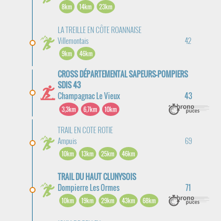
8km
14km
23km
LA TREILLE EN CÔTE ROANNAISE
Villemontais
42
9km
46km
CROSS DÉPARTEMENTAL SAPEURS-POMPIERS
SDIS 43
Champagnac Le Vieux
43
3,3km
6,7km
10km
TRAIL EN COTE ROTIE
Ampuis
69
10km
13km
25km
46km
TRAIL DU HAUT CLUNYSOIS
Dompierre Les Ormes
71
10km
19km
29km
43km
68km