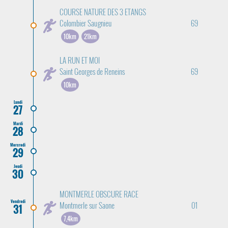
COURSE NATURE DES 3 ETANGS
Colombier Saugnieu
69
10km
21km
LA RUN ET MOI
Saint Georges de Reneins
69
10km
Lundi
27
Mardi
28
Mercredi
29
Jeudi
30
MONTMERLE OBSCURE RACE
Vendredi
Montmerle sur Saone
01
31
7,4km