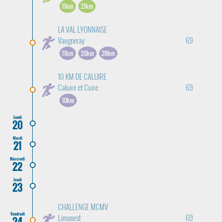
11km
21km
LA VAL LYONNAISE
Vaugneray
69
11km
20km
28km
10 KM DE CALUIRE
Caluire et Cuire
69
10km
Lundi
20
Mardi
21
Mercredi
22
Jeudi
23
CHALLENGE MCMV
Vendredi
Limonest
69
24