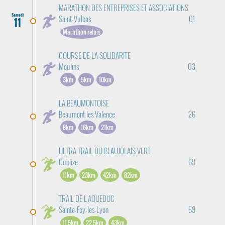
MARATHON DES ENTREPRISES ET ASSOCIATIONS
Samedi
Saint-Vulbas
01
11
Marathon relais
COURSE DE LA SOLIDARITE
Moulins
03
3km
5km
10km
LA BEAUMONTOISE
Beaumont les Valence
26
8km
16km
21km
ULTRA TRAIL DU BEAUJOLAIS VERT
Cublize
69
11km
23km
42km
82km
TRAIL DE L'AQUEDUC
Sainte-Foy-les-Lyon
69
11,5km
22,5km
43km