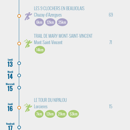
LES 9 CLOCHERS EN BEAUJOLAIS
Chazay d'Azergues
69
6km
12km
25km
TRAIL DE MARY MONT-SAINT-VINCENT
Mont-Saint-Vincent
71
14km
Lundi
13
Mardi
14
Mercredi
15
LE TOUR DU NIPALOU
Jeudi
Lorcieres
15
16
7km
12km
21km
53km
Vendredi
17