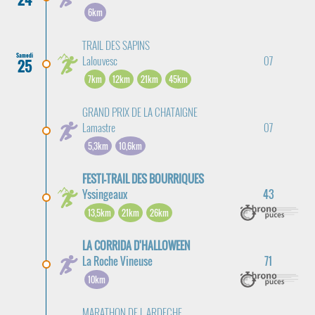
6km
TRAIL DES SAPINS
Samedi
Lalouvesc
07
25
7km
12km
21km
45km
GRAND PRIX DE LA CHATAIGNE
Lamastre
07
5,3km
10,6km
FESTI-TRAIL DES BOURRIQUES
Yssingeaux
43
13,5km
21km
26km
LA CORRIDA D'HALLOWEEN
La Roche Vineuse
71
10km
MARATHON DE L ARDECHE