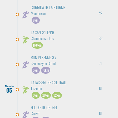
CORRIDA DE LA FOURME
Montbrison
42
8km
LA SANCYLIENNE
Chambon sur Lac
63
16,8km
RUN IN SENNECEY
Sennecey le Grand
71
5km
10km
LA JASSERONNAISE TRAIL
Dimanche
Jasseron
01
05
9km
20km
32km
FOULEE DE CROZET
Crozet
01