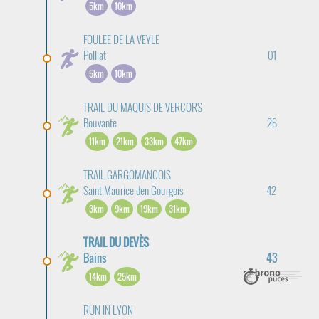
5km
10km
FOULEE DE LA VEYLE
Polliat
01
5km
10km
TRAIL DU MAQUIS DE VERCORS
Bouvante
26
11km
21km
33km
47km
TRAIL GARGOMANCOIS
Saint Maurice den Gourgois
42
3km
9km
19km
31km
TRAIL DU DEVÈS
Bains
43
14km
25km
RUN IN LYON