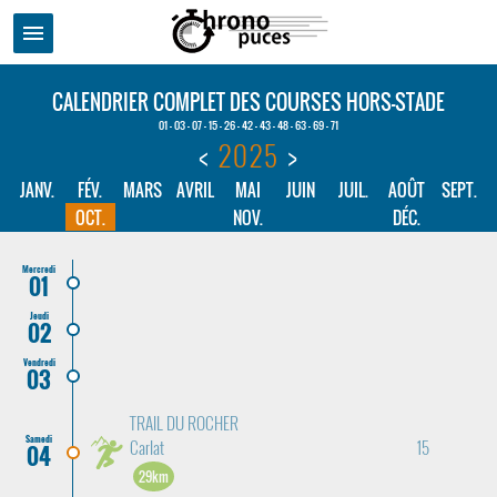
menu
CALENDRIER COMPLET DES COURSES HORS-STADE
01 - 03 - 07 - 15 - 26 - 42 - 43 - 48 - 63 - 69 - 71
<
2025
>
JANV.
FÉV.
MARS
AVRIL
MAI
JUIN
JUIL.
AOÛT
SEPT.
OCT.
NOV.
DÉC.
Mercredi
01
Jeudi
02
Vendredi
03
TRAIL DU ROCHER
Samedi
Carlat
15
04
29km