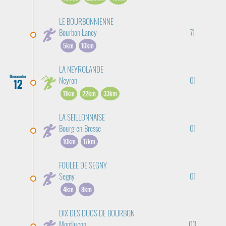
LE BOURBONNIENNE
Bourbon Lancy
71
5km
10km
LA NEYROLANDE
Dimanche
Neyron
01
12
11km
22km
33km
LA SEILLONNAISE
Bourg-en-Bresse
01
10km
17km
FOULEE DE SEGNY
Segny
01
4km
8km
DIX DES DUCS DE BOURBON
Montlucon
03