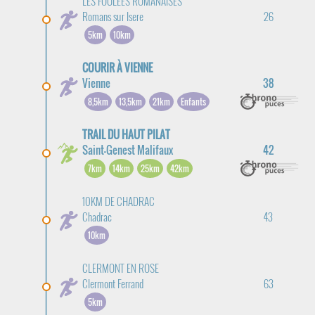
LES FOULEES ROMANAISES
Romans sur Isere
26
5km
10km
COURIR À VIENNE
Vienne
38
8,5km
13,5km
21km
Enfants
TRAIL DU HAUT PILAT
Saint-Genest Malifaux
42
7km
14km
25km
42km
10KM DE CHADRAC
Chadrac
43
10km
CLERMONT EN ROSE
Clermont Ferrand
63
5km