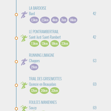
LA BARDOISE
Bard
42
1,5km
2,5km
4km
7km
14km
LE PONTRAMBERTRAIL
Saint-Just-Saint-Rambert
42
7,5km
13km
18km
23km
RUNNING LIMAGNE
Chappes
63
21km
TRAIL DES GRISEMOTTES
Quincie en Beaujolais
69
12km
20km
32km
FOULEES MANIENNES
Souzy
69