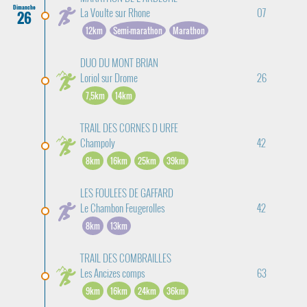
Dimanche
La Voulte sur Rhone
07
26
12km
Semi-marathon
Marathon
DUO DU MONT BRIAN
Loriol sur Drome
26
7,5km
14km
TRAIL DES CORNES D URFE
Champoly
42
8km
16km
25km
39km
LES FOULEES DE GAFFARD
Le Chambon Feugerolles
42
8km
13km
TRAIL DES COMBRAILLES
Les Ancizes comps
63
9km
16km
24km
36km