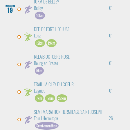
10KM DE BELLEY
Dimanche
Belley
01
19
10km
DEFI DE FORT L ECLUSE
Leaz
01
12km
19km
RELAIS OCTOBRE ROSE
Bourg-en-Bresse
01
5km
TRAIL LA-CLEY DU COEUR
Lagnieu
01
7km
12km
22km
SEMI-MARATHON HERMITAGE SAINT-JOSEPH
Tain l Hermitage
26
Semi-marathon