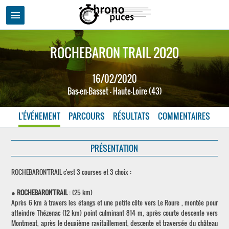
menu
ROCHEBARON TRAIL 2020
16/02/2020
Bas-en-Basset - Haute-Loire (43)
L'ÉVÉNEMENT
PARCOURS
RÉSULTATS
COMMENTAIRES
PRÉSENTATION
ROCHEBARON'TRAIL c'est 3 courses et 3 choix :
●
ROCHEBARON'TRAIL
: (25 km)
Après 6 km à travers les étangs et une petite côte vers Le Roure , montée pour
atteindre Thézenac (12 km) point culminant 814 m, après courte descente vers
Montmeat, après le deuxième ravitaillement, descente et traversée du château