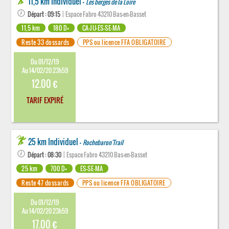
11,5 km Individuel -
Les berges de la Loire
Départ : 09:15
| Espace Fabro 43210 Bas-en-Basset
11,5 km
180 D+
CA-JU-ES-SE-MA
Reste 33 dossards
PPS ou licence FFA OBLIGATOIRE
Du 01/12/19
Au 14/02/20 23h59
12.00 €
TARIF EXPIRÉ
25 km Individuel -
Rochebaron'Trail
Départ : 08:30
| Espace Fabro 43210 Bas-en-Basset
25 km
700 D+
ES-SE-MA
Reste 47 dossards
PPS ou licence FFA OBLIGATOIRE
Du 01/12/19
Au 14/02/20 23h59
17.00 €