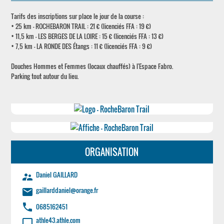
Tarifs des inscriptions sur place le jour de la course :
• 25 km - ROCHEBARON TRAIL : 21 € (licenciés FFA : 19 €)
• 11,5 km - LES BERGES DE LA LOIRE : 15 € (licenciés FFA : 13 €)
• 7,5 km - LA RONDE DES Étangs : 11 € (licenciés FFA : 9 €)
Douches Hommes et Femmes (locaux chauffés) à l'Espace Fabro.
Parking tout autour du lieu.
ORGANISATION
Daniel GAILLARD
supervisor_account
gaillarddaniel@orange.fr
email
phone
0685162451
athle43.athle.com
laptop