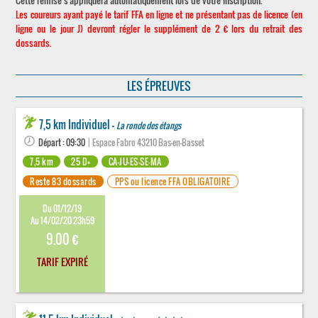
Cette remise s'appliquera automatiquement lors de votre inscription.
Les coureurs ayant payé le tarif FFA en ligne et ne présentant pas de licence (en
ligne ou le jour J) devront régler le supplément de 2 € lors du retrait des
dossards.
LES ÉPREUVES
7,5 km Individuel -
La ronde des étangs
Départ : 09:30
| Espace Fabro 43210 Bas-en-Basset
7,5 km
25 D+
CA-JU-ES-SE-MA
Reste 83 dossards
PPS ou licence FFA OBLIGATOIRE
Du 01/12/19
Au 14/02/20 23h59
9.00 €
TARIF EXPIRÉ