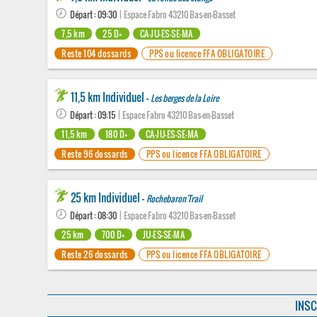
Départ : 09:30
| Espace Fabro 43210 Bas-en-Basset
7,5 km
25 D+
CA-JU-ES-SE-MA
Reste 104 dossards
PPS ou licence FFA OBLIGATOIRE
11,5 km Individuel -
Les berges de la Loire
Départ : 09:15
| Espace Fabro 43210 Bas-en-Basset
11,5 km
180 D+
CA-JU-ES-SE-MA
Reste 96 dossards
PPS ou licence FFA OBLIGATOIRE
25 km Individuel -
Rochebaron'Trail
Départ : 08:30
| Espace Fabro 43210 Bas-en-Basset
25 km
700 D+
JU-ES-SE-MA
Reste 26 dossards
PPS ou licence FFA OBLIGATOIRE
INSC