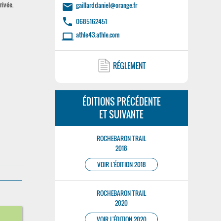
rivée.
gaillarddaniel@orange.fr
email
phone
0685162451
athle43.athle.com
laptop
RÉGLEMENT
ÉDITIONS PRÉCÉDENTE
ET SUIVANTE
ROCHEBARON TRAIL
2018
VOIR L'ÉDITION 2018
ROCHEBARON TRAIL
2020
8
VOIR L'ÉDITION 2020