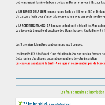
petite intrusionà l'arrière du bourg de Bas en Basset et retour à l'Espace Fab
●
LES BERGES DE LA LOIRE
: course nature facile de 11,5 km et 180 m D+ dan
Un parcours facile pour s'initier à la course nature avec une seule montée vers
●
LA RONDE DES ETANGS
: 7,5 km avec un tout petit dénivelé de 25m, autou
La découverte tranquille et bucolique des étangs bassois. Ravitaillement à l'
Les 3 premiers kilomètres sont communs aux 3 courses.
Les licenciés FFA bénéficient d'une réduction de 2 €, sur tous les formats de
Cette remise s'appliquera automatiquement lors de votre inscription.
Les coureurs ayant payé le tarif FFA en ligne et ne présentant pas de licence
Les frais bancaires d'inscription 
7,5 km Individuel -
La ronde des étangs