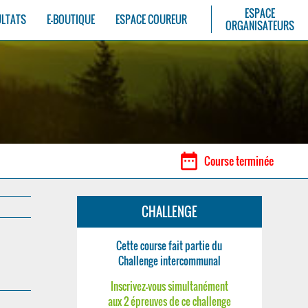
ESPACE
ULTATS
E-BOUTIQUE
ESPACE COUREUR
ORGANISATEURS
date_range
Course terminée
CHALLENGE
Cette course fait partie du
Challenge intercommunal
Inscrivez-vous simultanément
aux 2 épreuves de ce challenge