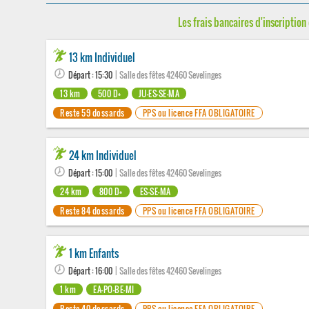
Les frais bancaires d'inscription 
13 km Individuel
Départ : 15:30
| Salle des fêtes 42460 Sevelinges
13 km
500 D+
JU-ES-SE-MA
Reste 59 dossards
PPS ou licence FFA OBLIGATOIRE
24 km Individuel
Départ : 15:00
| Salle des fêtes 42460 Sevelinges
24 km
800 D+
ES-SE-MA
Reste 84 dossards
PPS ou licence FFA OBLIGATOIRE
1 km Enfants
Départ : 16:00
| Salle des fêtes 42460 Sevelinges
1 km
EA-PO-BE-MI
Reste 40 dossards
PPS ou licence FFA OBLIGATOIRE