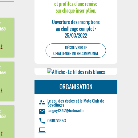
et profitez d'une remise
sur chaque inscription.
Ouverture des inscriptions
2
au challenge complet :
3h59
25/03/2022
RÉ
DÉCOUVRIR LE
CHALLENGE INTERCOMMUNAL
2
3h59
ORGANISATION
RÉ
Le sou des écoles et le Moto Club de
supervisor_account
Sevelinges
tanguy12-42@hotmail.fr
email
2
3h59
phone
0618771853
laptop
RÉ