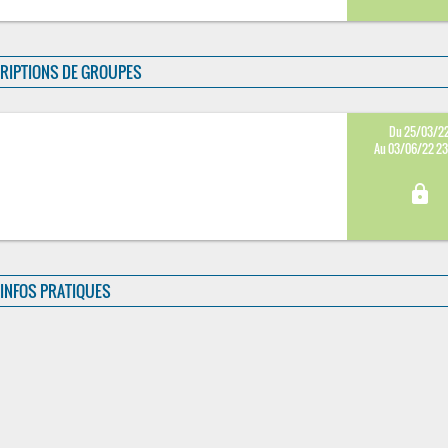
RIPTIONS DE GROUPES
Du 25/03/2
Au 03/06/22 2
lock
INFOS PRATIQUES