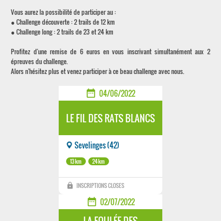
Vous aurez la possibilité de participer au :
● Challenge découverte : 2 trails de 12 km
● Challenge long : 2 trails de 23 et 24 km
Profitez d'une remise de 6 euros en vous inscrivant simultanément aux 2
épreuves du challenge.
Alors n'hésitez plus et venez participer à ce beau challenge avec nous.
date_range
04/06/2022
LE FIL DES RATS BLANCS
Sevelinges (42)
13km
24km
lock
INSCRIPTIONS CLOSES
date_range
02/07/2022
LA FOULÉE DES