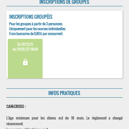
INSCRIPTIONS DE GROUPES
INSCRIPTIONS GROUPÉES
Pour les groupes à partir de 3 personnes.
Uniquement pour les courses individuelles.
Frais bancaires de 0,80 € par concurrent.
Du 10/12/21
Au 29/01/22 14h00
lock
INFOS PRATIQUES
CANI-CROSS :
L'âge minimum pour les chiens est de 18 mois. Le règlement a changé
récemment.