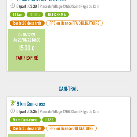
Départ : 09:30
| Place du Village 42660 Saint-Régis du Coin
14 km
300 D+
JU-ES-SE-MA
Reste 28 dossards
PPS ou licence FFA OBLIGATOIRE
Du 10/12/21
Au 29/01/22 14h00
15.00 €
TARIF EXPIRÉ
CANI-TRAIL
9 km Cani-cross
Départ : 09:35
| Place du Village 42660 Saint-Régis du Coin
9 km Cani-cross
JU-SE
Reste 35 dossards
PPS ou licence OBLIGATOIRE