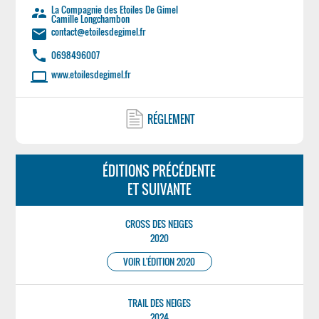
La Compagnie des Etoiles De Gimel
supervisor_account
Camille Longchambon
contact@etoilesdegimel.fr
email
phone
0698496007
www.etoilesdegimel.fr
laptop
RÉGLEMENT
ÉDITIONS PRÉCÉDENTE
ET SUIVANTE
CROSS DES NEIGES
2020
VOIR L'ÉDITION 2020
TRAIL DES NEIGES
2024