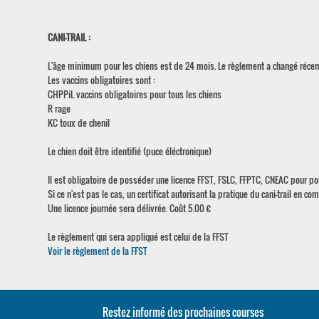
CANI-TRAIL :
L'âge minimum pour les chiens est de 24 mois. Le règlement a changé réc
Les vaccins obligatoires sont :
CHPPiL vaccins obligatoires pour tous les chiens
R rage
KC toux de chenil
Le chien doit être identifié (puce éléctronique)
Il est obligatoire de posséder une licence FFST, FSLC, FFPTC, CNEAC pour pou
Si ce n'est pas le cas, un certificat autorisant la pratique du cani-trail en com
Une licence journée sera délivrée. Coût 5.00 €
Le règlement qui sera appliqué est celui de la FFST
Voir le règlement de la FFST
Restez informé des prochaines courses