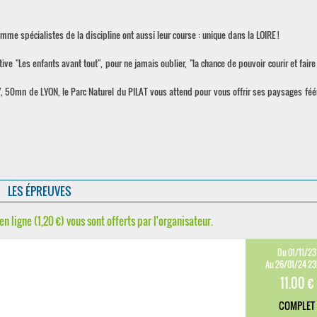
mme spécialistes de la discipline ont aussi leur course : unique dans la LOIRE !
ve "Les enfants avant tout", pour ne jamais oublier, "la chance de pouvoir courir et faire
 50mn de LYON, le Parc Naturel du PILAT vous attend pour vous offrir ses paysages féé
LES ÉPREUVES
en ligne (1,20 €) vous sont offerts par l'organisateur.
Du 01/11/23
Au 26/01/24 2
11.00 €
COMPLET