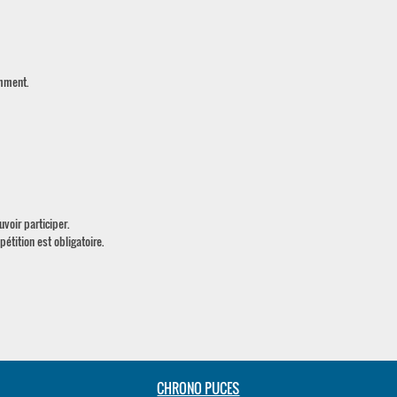
emment.
voir participer.
pétition est obligatoire.
CHRONO PUCES