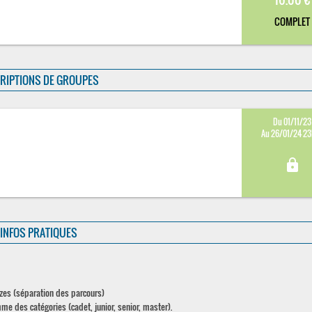
COMPLET
RIPTIONS DE GROUPES
Du 01/11/23
Au 26/01/24 2
lock
INFOS PRATIQUES
rozes (séparation des parcours)
 des catégories (cadet, junior, senior, master).