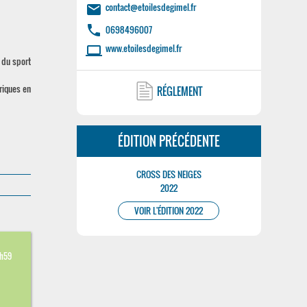
contact@etoilesdegimel.fr
email
phone
0698496007
www.etoilesdegimel.fr
laptop
 du sport
riques en
RÉGLEMENT
ÉDITION PRÉCÉDENTE
CROSS DES NEIGES
2022
VOIR L'ÉDITION 2022
3h59