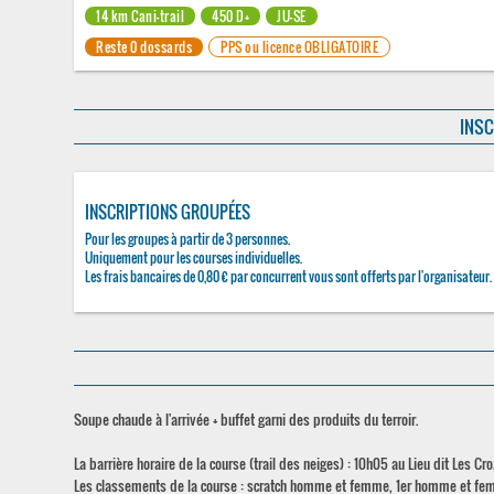
14 km Cani-trail
450 D+
JU-SE
Reste 0 dossards
PPS ou licence OBLIGATOIRE
INSC
INSCRIPTIONS GROUPÉES
Pour les groupes à partir de 3 personnes.
Uniquement pour les courses individuelles.
Les frais bancaires de 0,80 € par concurrent vous sont offerts par l'organisateur.
Soupe chaude à l'arrivée + buffet garni des produits du terroir.
La barrière horaire de la course (trail des neiges) : 10h05 au Lieu dit Les C
Les classements de la course : scratch homme et femme, 1er homme et femme