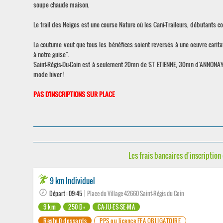
soupe chaude maison.
Le trail des Neiges est une course Nature où les Cani-Traileurs, débutants co
La coutume veut que tous les bénéfices soient reversés à une oeuvre caritati
à notre guise".
Saint-Régis-Du-Coin est à seulement 20mn de ST ETIENNE, 30mn d'ANNONAY,
mode hiver !
PAS D'INSCRIPTIONS SUR PLACE
Les frais bancaires d'inscription 
9 km Individuel
Départ : 09:45
| Place du Village 42660 Saint-Régis du Coin
9 km
250 D+
CA-JU-ES-SE-MA
Reste 0 dossards
PPS ou licence FFA OBLIGATOIRE