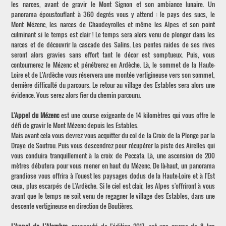
les narces, avant de gravir le Mont Signon et son ambiance lunaire. Un
panorama époustouflant à 360 degrés vous y attend : le pays des sucs, le
Mont Mézenc, les narces de Chaudeyrolles et même les Alpes et son point
culminant si le temps est clair ! Le temps sera alors venu de plonger dans les
narces et de découvrir la cascade des Salins. Les pentes raides de ses rives
seront alors gravies sans effort tant le décor est somptueux. Puis, vous
contournerez le Mézenc et pénétrerez en Ardèche. Là, le sommet de la Haute-
Loire et de L'Ardèche vous réservera une montée vertigineuse vers son sommet,
dernière difficulté du parcours. Le retour au village des Estables sera alors une
évidence. Vous serez alors fier du chemin parcouru.
L'Appel du Mézenc
est une course exigeante de 14 kilomètres qui vous offre le
défi de gravir le Mont Mézenc depuis les Estables.
Mais avant cela vous devrez vous acquitter du col de la Croix de la Plonge par la
Draye de Soutrou. Puis vous descendrez pour récupérer la piste des Airelles qui
vous conduira tranquillement à la croix de Peccata. Là, une ascension de 200
mètres débutera pour vous mener en haut du Mézenc. De là-haut, un panorama
grandiose vous offrira à l'ouest les paysages dodus de la Haute-Loire et à l'Est
ceux, plus escarpés de L'Ardèche. Si le ciel est clair, les Alpes s'offriront à vous
avant que le temps ne soit venu de regagner le village des Estables, dans une
descente vertigineuse en direction de Boutières.