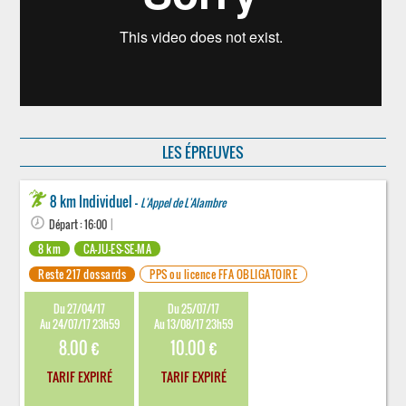
LES ÉPREUVES
8 km Individuel -
L'Appel de L'Alambre
Départ : 16:00
|
8 km
CA-JU-ES-SE-MA
Reste 217 dossards
PPS ou licence FFA OBLIGATOIRE
Du 27/04/17
Du 25/07/17
Au 24/07/17 23h59
Au 13/08/17 23h59
8.00 €
10.00 €
TARIF EXPIRÉ
TARIF EXPIRÉ