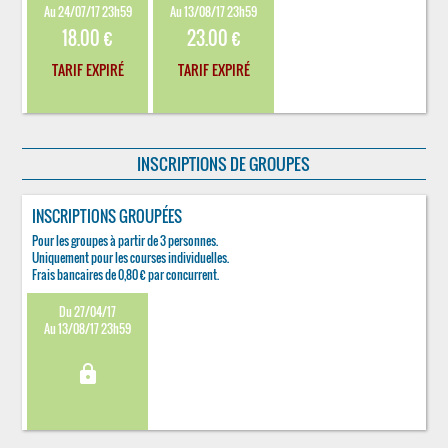
Au 24/07/17 23h59
Au 13/08/17 23h59
18.00 €
23.00 €
TARIF EXPIRÉ
TARIF EXPIRÉ
INSCRIPTIONS DE GROUPES
INSCRIPTIONS GROUPÉES
Pour les groupes à partir de 3 personnes.
Uniquement pour les courses individuelles.
Frais bancaires de 0,80 € par concurrent.
Du 27/04/17
Au 13/08/17 23h59
lock