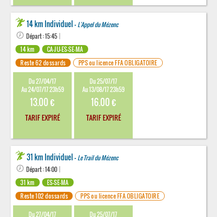
14 km Individuel -
L'Appel du Mézenc
Départ : 15:45
|
14 km
CA-JU-ES-SE-MA
Reste 62 dossards
PPS ou licence FFA OBLIGATOIRE
Du 27/04/17
Du 25/07/17
Au 24/07/17 23h59
Au 13/08/17 23h59
13.00 €
16.00 €
TARIF EXPIRÉ
TARIF EXPIRÉ
31 km Individuel -
Le Trail du Mézenc
Départ : 14:00
|
31 km
ES-SE-MA
Reste 102 dossards
PPS ou licence FFA OBLIGATOIRE
Du 27/04/17
Du 25/07/17