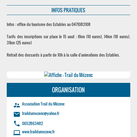
INFOS PRATIQUES
Infos : office du tourisme des Estables au 0471083108
Tarifs des inscriptions sur place le 15 aout : 8km (10 euros), 14km (18 euros),
31km (25 euros)
Retrait des dossards à partir de 10h à la salle d'animations des Estables.
ORGANISATION
Association Trail du Mézenc
supervisor_account
traildumezenc@yahoo.fr
email
phone
0652863482
www.traildumezenc.fr
laptop