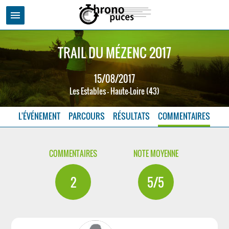
menu
TRAIL DU MÉZENC 2017
15/08/2017
Les Estables - Haute-Loire (43)
L'ÉVÉNEMENT
PARCOURS
RÉSULTATS
COMMENTAIRES
COMMENTAIRES
NOTE MOYENNE
2
5/5