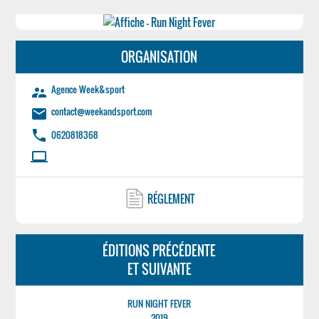
ORGANISATION
Agence Week&sport
supervisor_account
contact@weekandsport.com
email
phone
0620818368
laptop
RÉGLEMENT
ÉDITIONS PRÉCÉDENTE
ET SUIVANTE
RUN NIGHT FEVER
2019