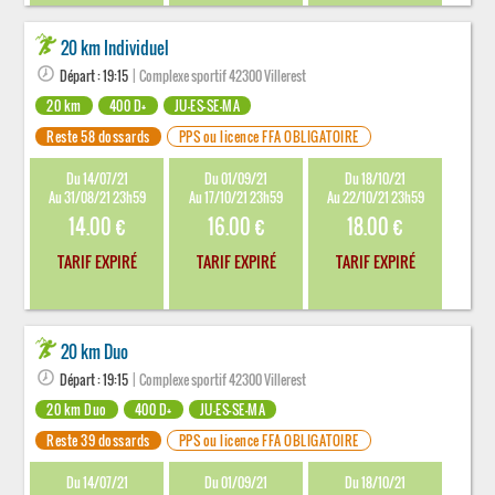
20 km Individuel
Départ : 19:15
| Complexe sportif 42300 Villerest
20 km
400 D+
JU-ES-SE-MA
Reste 58 dossards
PPS ou licence FFA OBLIGATOIRE
Du 14/07/21
Du 01/09/21
Du 18/10/21
Au 31/08/21 23h59
Au 17/10/21 23h59
Au 22/10/21 23h59
14.00 €
16.00 €
18.00 €
TARIF EXPIRÉ
TARIF EXPIRÉ
TARIF EXPIRÉ
20 km Duo
Départ : 19:15
| Complexe sportif 42300 Villerest
20 km Duo
400 D+
JU-ES-SE-MA
Reste 39 dossards
PPS ou licence FFA OBLIGATOIRE
Du 14/07/21
Du 01/09/21
Du 18/10/21