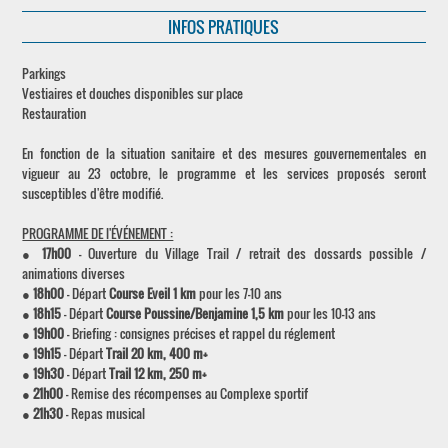
INFOS PRATIQUES
Parkings
Vestiaires et douches disponibles sur place
Restauration
En fonction de la situation sanitaire et des mesures gouvernementales en
vigueur au 23 octobre, le programme et les services proposés seront
susceptibles d'être modifié.
PROGRAMME DE l'ÉVÉNEMENT :
●
17h00
- Ouverture du Village Trail / retrait des dossards possible /
animations diverses
●
18h00
- Départ
Course Eveil 1 km
pour les 7-10 ans
●
18h15
- Départ
Course Poussine/Benjamine 1,5 km
pour les 10-13 ans
●
19h00
- Briefing : consignes précises et rappel du réglement
●
19h15
- Départ
Trail 20 km, 400 m+
●
19h30
- Départ
Trail 12 km, 250 m+
●
21h00
- Remise des récompenses au Complexe sportif
●
21h30
- Repas musical