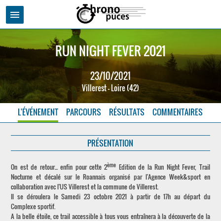
menu
RUN NIGHT FEVER 2021
23/10/2021
Villerest - Loire (42)
L'ÉVÉNEMENT
PARCOURS
RÉSULTATS
COMMENTAIRES
PRÉSENTATION
ème
On est de retour... enfin pour cette 2
Edition de la Run Night Fever, Trail
Nocturne et décalé sur le Roannais organisé par l'Agence Week&sport en
collaboration avec l'US Villerest et la commune de Villerest.
Il se déroulera le Samedi 23 octobre 2021 à partir de 17h au départ du
Complexe sportif.
A la belle étoile, ce trail accessible à tous vous entraînera à la découverte de la