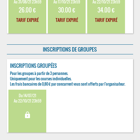
Au 31/08/21 23h59
Au 17/10/21 23h59
Au 22/10/21 23h59
26.00 €
30.00 €
34.00 €
TARIF EXPIRÉ
TARIF EXPIRÉ
TARIF EXPIRÉ
INSCRIPTIONS DE GROUPES
INSCRIPTIONS GROUPÉES
Pour les groupes à partir de 3 personnes.
Uniquement pour les courses individuelles.
Les frais bancaires de 0,80 € par concurrent vous sont offerts par l'organisateur.
Du 14/07/21
Au 22/10/21 23h59
lock