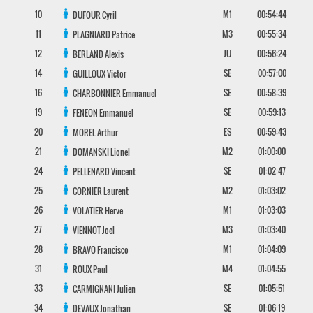
10
M1
00:54:44
DUFOUR
Cyril
11
M3
00:55:34
PLAGNIARD
Patrice
12
JU
00:56:24
BERLAND
Alexis
14
SE
00:57:00
GUILLOUX
Victor
16
SE
00:58:39
CHARBONNIER
Emmanuel
19
SE
00:59:13
FENEON
Emmanuel
20
ES
00:59:43
MOREL
Arthur
21
M2
01:00:00
DOMANSKI
Lionel
24
SE
01:02:47
PELLENARD
Vincent
25
M2
01:03:02
CORNIER
Laurent
26
M1
01:03:03
VOLATIER
Herve
27
M3
01:03:40
VIENNOT
Joel
28
M1
01:04:09
BRAVO
Francisco
31
M4
01:04:55
ROUX
Paul
33
SE
01:05:51
CARMIGNANI
Julien
34
SE
01:06:19
DEVAUX
Jonathan