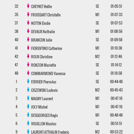
32
SE
01:05:51
CHEYNET
Nellie
35
M1
01:07:33
FROISSART
Christelle
37
SE
01:07:53
NOTTIN
Elodie
38
M1
01:08:56
DEVAUX
Nathalie
40
SE
01:09:58
BRANCON
Julie
41
M1
01:10:38
FIORENTINO
Catherine
42
M2
01:12:46
ROUX
Christine
47
SE
01:14:12
RONZON
Mariette
48
SE
01:16:58
COMMARMOND
Vanessa
1
SE
00:44:48
FERRIER
Pierre-luc
2
M2
00:45:43
CISZEWSKI
Ludovic
3
M1
00:47:16
MAGNY
Laurent
4
M1
00:47:16
JOLY
Michel
5
M1
00:48:48
DESGEORGES
Regis
6
SE
00:51:51
VOUILLON
Nicolas
9
M2
00:53:22
LAURENT-ATTHALIN
Frederic