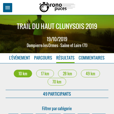
menu
TRAIL DU HAUT CLUNYSOIS 2019
19/10/2019
Dompierre-les-Ormes - Saône et Loire (71)
L'ÉVÉNEMENT
PARCOURS
RÉSULTATS
COMMENTAIRES
10 km
17 km
28 km
49 km
70 km
49 PARTICIPANTS
Filtrer par catégorie