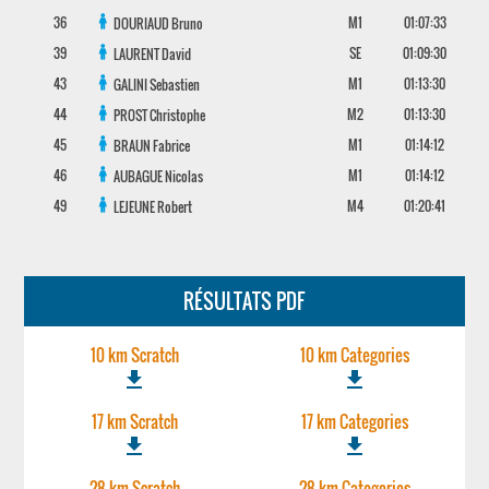
36
M1
01:07:33
DOURIAUD
Bruno
39
SE
01:09:30
LAURENT
David
43
M1
01:13:30
GALINI
Sebastien
44
M2
01:13:30
PROST
Christophe
45
M1
01:14:12
BRAUN
Fabrice
46
M1
01:14:12
AUBAGUE
Nicolas
49
M4
01:20:41
LEJEUNE
Robert
RÉSULTATS PDF
10 km Scratch
10 km Categories
file_download
file_download
17 km Scratch
17 km Categories
file_download
file_download
28 km Scratch
28 km Categories