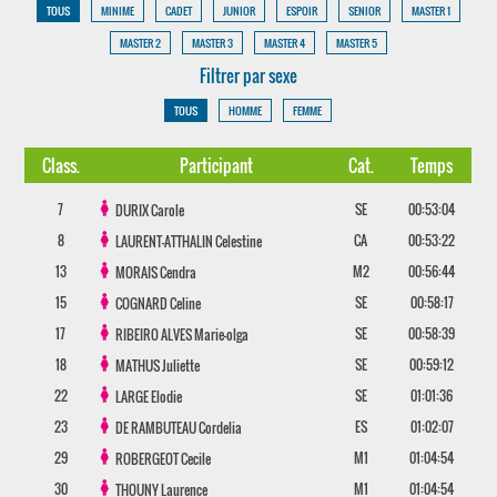
TOUS
MINIME
CADET
JUNIOR
ESPOIR
SENIOR
MASTER 1
MASTER 2
MASTER 3
MASTER 4
MASTER 5
Filtrer par sexe
TOUS
HOMME
FEMME
Class.
Participant
Cat.
Temps
7
SE
00:53:04
DURIX
Carole
8
CA
00:53:22
LAURENT-ATTHALIN
Celestine
13
M2
00:56:44
MORAIS
Cendra
15
SE
00:58:17
COGNARD
Celine
17
SE
00:58:39
RIBEIRO ALVES
Marie-olga
18
SE
00:59:12
MATHUS
Juliette
22
SE
01:01:36
LARGE
Elodie
23
ES
01:02:07
DE RAMBUTEAU
Cordelia
29
M1
01:04:54
ROBERGEOT
Cecile
30
M1
01:04:54
THOUNY
Laurence