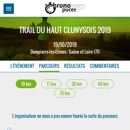
menu
TRAIL DU HAUT CLUNYSOIS 2019
19/10/2019
Dompierre-les-Ormes - Saône et Loire (71)
L'ÉVÉNEMENT
PARCOURS
RÉSULTATS
COMMENTAIRES
10 km
17 km
28 km
49 km
70 km
L'organisateur ne nous a pas encore fourni la carte du parcours