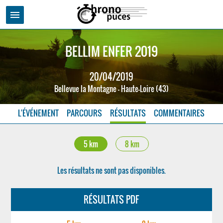
menu
BELLIM ENFER 2019
20/04/2019
Bellevue la Montagne - Haute-Loire (43)
L'ÉVÉNEMENT
PARCOURS
RÉSULTATS
COMMENTAIRES
5 km
8 km
Les résultats ne sont pas disponibles.
RÉSULTATS PDF