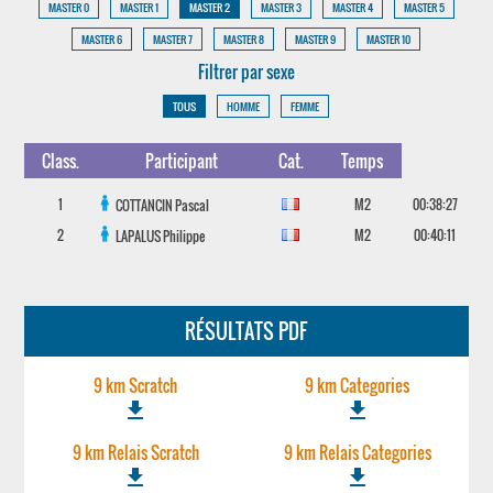
MASTER 0
MASTER 1
MASTER 2
MASTER 3
MASTER 4
MASTER 5
MASTER 6
MASTER 7
MASTER 8
MASTER 9
MASTER 10
Filtrer par sexe
TOUS
HOMME
FEMME
Class.
Participant
Cat.
Temps
1
M2
00:38:27
COTTANCIN
Pascal
2
M2
00:40:11
LAPALUS
Philippe
RÉSULTATS PDF
9 km Scratch
9 km Categories
file_download
file_download
9 km Relais Scratch
9 km Relais Categories
file_download
file_download