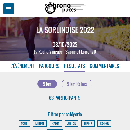
menu
LA SORLINOISE 2022
08/10/2022
La Roche Vineuse - Saône et Loire (71)
L'ÉVÉNEMENT
PARCOURS
RÉSULTATS
COMMENTAIRES
9 km
9 km Relais
63 PARTICIPANTS
Filtrer par catégorie
TOUS
MINIME
CADET
JUNIOR
ESPOIR
SENIOR