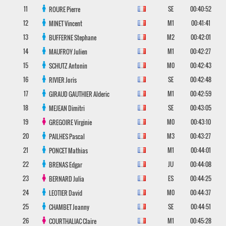
11
SE
00:40:52
ROURE
Pierre
12
M1
00:41:41
MINET
Vincent
13
M2
00:42:01
BUFFERNE
Stephane
14
M1
00:42:27
MAUFROY
Julien
15
M0
00:42:43
SCHUTZ
Antonin
16
SE
00:42:48
RIVIER
Joris
17
M1
00:42:59
GIRAUD GAUTHIER
Alderic
18
SE
00:43:05
MEJEAN
Dimitri
19
M0
00:43:10
GREGOIRE
Virginie
20
M3
00:43:27
PAILHES
Pascal
21
M1
00:44:01
PONCET
Mathias
22
JU
00:44:08
BRENAS
Edgar
23
ES
00:44:25
BERNARD
Julia
24
M0
00:44:37
LEOTIER
David
25
SE
00:44:51
CHAMBET
Joanny
26
M1
00:45:28
COURTHALIAC
Claire