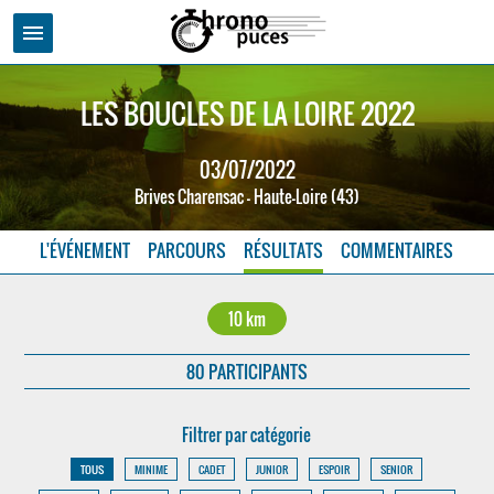
menu
LES BOUCLES DE LA LOIRE 2022
03/07/2022
Brives Charensac - Haute-Loire (43)
L'ÉVÉNEMENT
PARCOURS
RÉSULTATS
COMMENTAIRES
10 km
80 PARTICIPANTS
Filtrer par catégorie
TOUS
MINIME
CADET
JUNIOR
ESPOIR
SENIOR