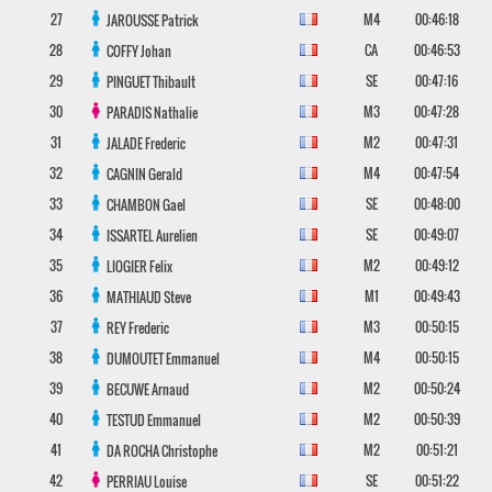
27
M4
00:46:18
JAROUSSE
Patrick
28
CA
00:46:53
COFFY
Johan
29
SE
00:47:16
PINGUET
Thibault
30
M3
00:47:28
PARADIS
Nathalie
31
M2
00:47:31
JALADE
Frederic
32
M4
00:47:54
CAGNIN
Gerald
33
SE
00:48:00
CHAMBON
Gael
34
SE
00:49:07
ISSARTEL
Aurelien
35
M2
00:49:12
LIOGIER
Felix
36
M1
00:49:43
MATHIAUD
Steve
37
M3
00:50:15
REY
Frederic
38
M4
00:50:15
DUMOUTET
Emmanuel
39
M2
00:50:24
BECUWE
Arnaud
40
M2
00:50:39
TESTUD
Emmanuel
41
M2
00:51:21
DA ROCHA
Christophe
42
SE
00:51:22
PERRIAU
Louise