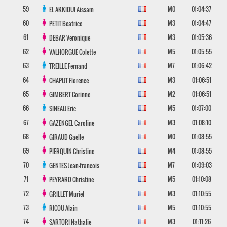
59
M0
01:04:37
EL AKKIOUI
Aissam
60
M3
01:04:47
PETIT
Beatrice
61
M3
01:05:36
DEBAR
Veronique
62
M5
01:05:55
VALHORGUE
Colette
63
M7
01:06:42
TREILLE
Fernand
64
M3
01:06:51
CHAPUT
Florence
65
M2
01:06:51
GIMBERT
Corinne
66
M5
01:07:00
SINEAU
Eric
67
M3
01:08:10
GAZENGEL
Caroline
68
M0
01:08:55
GIRAUD
Gaelle
69
M4
01:08:55
PIERQUIN
Christine
70
M7
01:09:03
GENTES
Jean-francois
71
M5
01:10:08
PEYRARD
Christine
72
M3
01:10:55
GRILLET
Muriel
73
M5
01:10:55
RICOU
Alain
74
M3
01:11:26
SARTORI
Nathalie