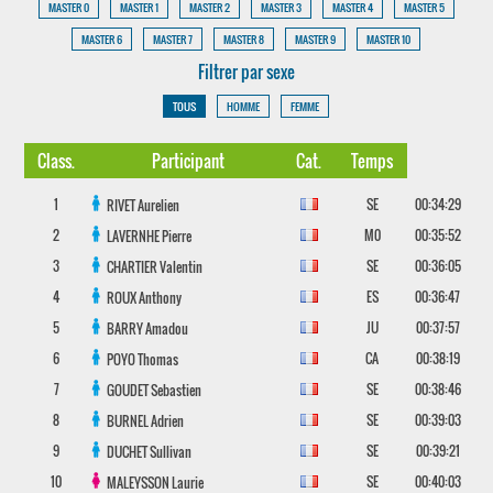
MASTER 0
MASTER 1
MASTER 2
MASTER 3
MASTER 4
MASTER 5
MASTER 6
MASTER 7
MASTER 8
MASTER 9
MASTER 10
Filtrer par sexe
TOUS
HOMME
FEMME
Class.
Participant
Cat.
Temps
1
SE
00:34:29
RIVET
Aurelien
2
M0
00:35:52
LAVERNHE
Pierre
3
SE
00:36:05
CHARTIER
Valentin
4
ES
00:36:47
ROUX
Anthony
5
JU
00:37:57
BARRY
Amadou
6
CA
00:38:19
POYO
Thomas
7
SE
00:38:46
GOUDET
Sebastien
8
SE
00:39:03
BURNEL
Adrien
9
SE
00:39:21
DUCHET
Sullivan
10
SE
00:40:03
MALEYSSON
Laurie