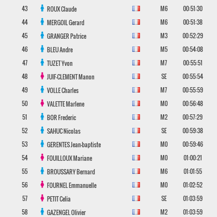
43
M6
00:51:30
ROUX
Claude
44
M6
00:51:38
MERGOIL
Gerard
45
M3
00:52:29
GRANGER
Patrice
46
M5
00:54:08
BLEU
Andre
47
M7
00:55:51
TUZET
Yvon
48
SE
00:55:54
JUIF-CLEMENT
Manon
49
M7
00:55:59
VOLLE
Charles
50
M0
00:56:48
VALETTE
Marlene
51
M2
00:57:29
BOR
Frederic
52
SE
00:59:38
SAHUC
Nicolas
53
M0
00:59:46
GERENTES
Jean-baptiste
54
M0
01:00:21
FOUILLOUX
Mariane
55
M6
01:01:55
BROUSSARY
Bernard
56
M0
01:02:52
FOURNEL
Emmanuelle
57
SE
01:03:59
PETIT
Celia
58
M2
01:03:59
GAZENGEL
Olivier