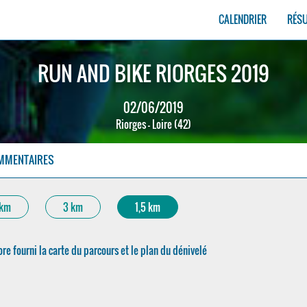
CALENDRIER
RÉS
RUN AND BIKE RIORGES 2019
02/06/2019
Riorges - Loire (42)
MMENTAIRES
 km
3 km
1,5 km
re fourni la carte du parcours et le plan du dénivelé