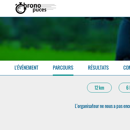
L'ÉVÉNEMENT
PARCOURS
RÉSULTATS
CO
12 km
6
L'organisateur ne nous a pas enco